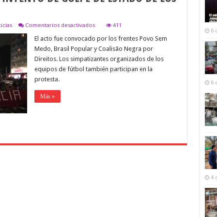
en
icias
Comentarios desactivados
411
6 
MILES
El acto fue convocado por los frentes Povo Sem
DE
MANIFESTANTES,SE
Medo, Brasil Popular y Coalisão Negra por
EXPRESARON
Direitos. Los simpatizantes organizados de los
A
FAVOR
equipos de fútbol también participan en la
DE
protesta.
LA
6 
DEMOCRACIA
Más »
Y
CONTRA
EL
INTENTO
DE
GOLPE
DE
ESTADO
DE
LOS
BOLSONARISTAS
4 