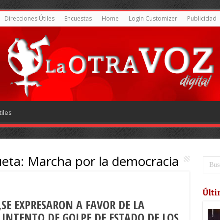
Direcciones Útiles
Encuestas
Home
Login Customizer
Publicidad
iles
ueta:
Marcha por la democracia
Últi
SE EXPRESARON A FAVOR DE LA
INTENTO DE GOLPE DE ESTADO DE LOS