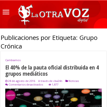
Publicaciones por Etiqueta:
Grupo
Crónica
Cambiamos
El 40% de la pauta oficial distribuida en 4
grupos mediáticos
28 de agosto de 2016
A través de cba24n
Noticias
en
Comentarios desactivados
1,877
El
40%
de
la
pauta
oficial