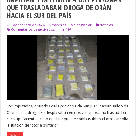
QUE TRASLADABAN DROGA DE ORÁN
HACIA EL SUR DEL PAÍS
5 de febrero de 2026
A través de Fiscales.gob.ar
Noticias
en
Comentarios desactivados
197
IMPUTAN
Y
DETENIEN
A
DOS
PERSONAS
QUE
TRASLADABAN
DROGA
DE
ORÁN
HACIA
EL
SUR
DEL
PAÍS
Los imputados, oriundos de la provincia de San Juan, habían salido de
Orán con la droga. Se desplazaban en dos vehículos: uno trasladaba
el estupefaciente oculto en el tanque de combustible y el otro cumplía
la función de “coche puntero”.
Más »