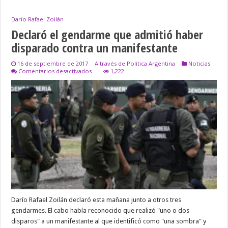
Darío Rafael Zoilán
Declaró el gendarme que admitió haber
disparado contra un manifestante
16 de septiembre de 2017
A través de Política Argentina
Noticias
en
Comentarios desactivados
1,222
Declaró
el
gendarme
que
admitió
haber
disparado
contra
un
manifestante
Darío Rafael Zoilán declaró esta mañana junto a otros tres
gendarmes. El cabo había reconocido que realizó "uno o dos
disparos" a un manifestante al que identificó como "una sombra" y