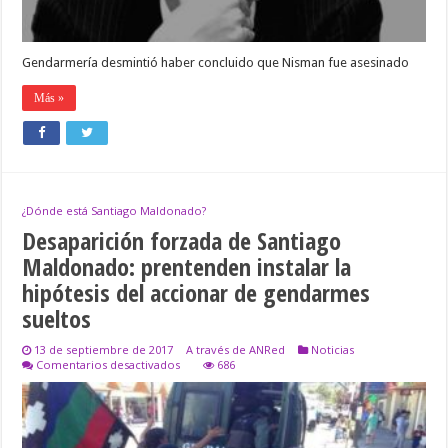
Gendarmería desmintió haber concluido que Nisman fue asesinado
Más »
¿Dónde está Santiago Maldonado?
Desaparición forzada de Santiago
Maldonado: prentenden instalar la
hipótesis del accionar de gendarmes
sueltos
13 de septiembre de 2017
A través de ANRed
Noticias
en
Comentarios desactivados
686
Desaparición
forzada
de
Santiago
Maldonado: