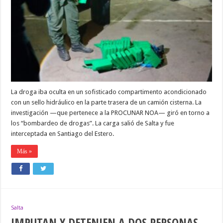
DOS
SUJETOS
QUE
TRANSPORTABAN
446
KG
DE
COCAÍNA
EN
UN
CAMIÓN
CISTERNA
La droga iba oculta en un sofisticado compartimento acondicionado
con un sello hidráulico en la parte trasera de un camión cisterna. La
investigación —que pertenece a la PROCUNAR NOA— giró en torno a
los “bombardeo de drogas”. La carga salió de Salta y fue
interceptada en Santiago del Estero.
Más »
Salta
IMPUTAN Y DETENIEN A DOS PERSONAS