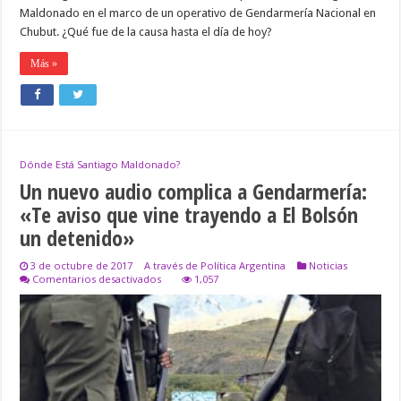
Maldonado en el marco de un operativo de Gendarmería Nacional en
Chubut. ¿Qué fue de la causa hasta el día de hoy?
Más »
Dónde Está Santiago Maldonado?
Un nuevo audio complica a Gendarmería:
«Te aviso que vine trayendo a El Bolsón
un detenido»
3 de octubre de 2017
A través de Política Argentina
Noticias
en
Comentarios desactivados
1,057
Un
nuevo
audio
complica
a
Gendarmería:
«Te
aviso
que