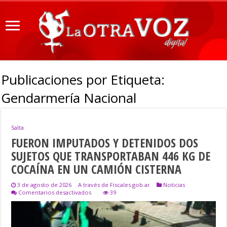
Publicaciones por Etiqueta:
Gendarmería Nacional
Salta
FUERON IMPUTADOS Y DETENIDOS DOS
SUJETOS QUE TRANSPORTABAN 446 KG DE
COCAÍNA EN UN CAMIÓN CISTERNA
3 de agosto de 2026
A través de Fiscales.gob.ar
Noticias
en
Comentarios desactivados
39
FUERON
IMPUTADOS
Y
DETENIDOS