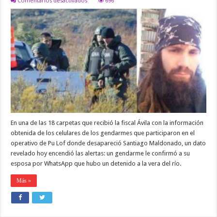
Comentarios desactivados
696
Whatsapp
del
11
de
agosto
de
un
gendarme
a
su
esposa
confirma
que
hubo
un
detenido
En una de las 18 carpetas que recibió la fiscal Ávila con la información
en
el
obtenida de los celulares de los gendarmes que participaron en el
río
operativo de Pu Lof donde desapareció Santiago Maldonado, un dato
revelado hoy encendió las alertas: un gendarme le confirmó a su
esposa por WhatsApp que hubo un detenido a la vera del río.
Más »