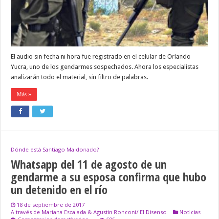
vine
trayendo
a
El
Bolsón
un
detenido»
El audio sin fecha ni hora fue registrado en el celular de Orlando
Yucra, uno de los gendarmes sospechados. Ahora los especialistas
analizarán todo el material, sin filtro de palabras.
Más »
Dónde está Santiago Maldonado?
Whatsapp del 11 de agosto de un
gendarme a su esposa confirma que hubo
un detenido en el río
18 de septiembre de 2017
A través de Mariana Escalada & Agustin Ronconi/ El Disenso
Noticias
en