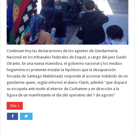
prentenden
instalar
la
hipótesis
del
accionar
de
gendarmes
sueltos
Continúan hoy las declaraciones de los agentes de Gendarmería
Nacional en los tribunales federales de Esquel, a cargo del juez Guido
Otranto. En una nueva maniobra, el gobierno nacional y los medios
hegemónicos pretenen instalar la hipótesis que la desaparición
forzada de Santiago Maldonado responde al accionar indebido de un
gendarme quien, según informó el diario Clarín, admitió "que disparó
su escopeta anti motín al interior de Cushamen y en dirección a la
figura de un manifestante el día del operativo del 1 de agosto"
Más »