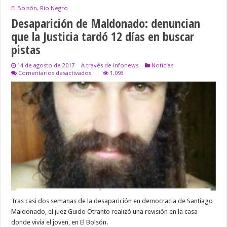
El Bolsón, Río Negro
Desaparición de Maldonado: denuncian
que la Justicia tardó 12 días en buscar
pistas
14 de agosto de 2017
A través de Infonews
Noticias
en
Comentarios desactivados
1,093
Desaparición
de
Maldonado:
denuncian
que
la
Justicia
tardó
12
días
en
buscar
pistas
Tras casi dos semanas de la desaparición en democracia de Santiago
Maldonado, el juez Guido Otranto realizó una revisión en la casa
donde vivía el joven, en El Bolsón.