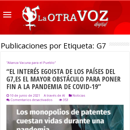
Publicaciones por Etiqueta:
G7
''Alianza Vacuna para el Pueblo''
“EL INTERÉS EGOISTA DE LOS PAÍSES DEL
G7,ES EL MAYOR OBSTÁCULO PARA PONER
FIN A LA PANDEMIA DE COVID-19”
10 de junio de 2021
A través de AI
Noticias
en
Comentarios desactivados
353
“EL
INTERÉS
EGOISTA
DE
LOS
PAÍSES
DEL