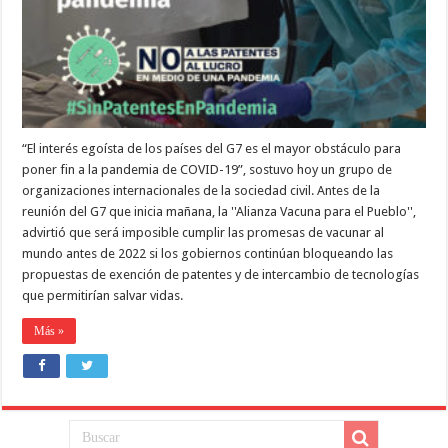
G7,ES
EL
MAYOR
OBSTÁCULO
PARA
PONER
FIN
A
LA
“El interés egoísta de los países del G7 es el mayor obstáculo para
PANDEMIA
DE
poner fin a la pandemia de COVID-19”, sostuvo hoy un grupo de
COVID-
organizaciones internacionales de la sociedad civil. Antes de la
19”
reunión del G7 que inicia mañana, la ''Alianza Vacuna para el Pueblo'',
advirtió que será imposible cumplir las promesas de vacunar al
mundo antes de 2022 si los gobiernos continúan bloqueando las
propuestas de exención de patentes y de intercambio de tecnologías
que permitirían salvar vidas.
Más »