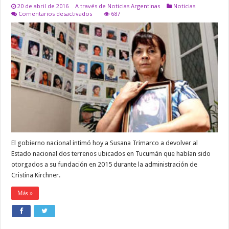
20 de abril de 2016
A través de Noticias Argentinas
Noticias
en
Comentarios desactivados
687
El
Gobierno
nacional
intimó
a
la
Fundación
de
Susana
Trimarco
a
devolver
dos
predios
en
Tucumán
El gobierno nacional intimó hoy a Susana Trimarco a devolver al
cedidos
por
Estado nacional dos terrenos ubicados en Tucumán que habían sido
Cristina
otorgados a su fundación en 2015 durante la administración de
Kirchner
Cristina Kirchner.
Más »