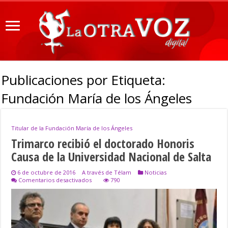
Publicaciones por Etiqueta:
Fundación María de los Ángeles
Titular de la Fundación María de los Ángeles
Trimarco recibió el doctorado Honoris
Causa de la Universidad Nacional de Salta
6 de octubre de 2016
A través de Télam
Noticias
en
Comentarios desactivados
790
Trimarco
recibió
el
doctorado
Honoris
Causa