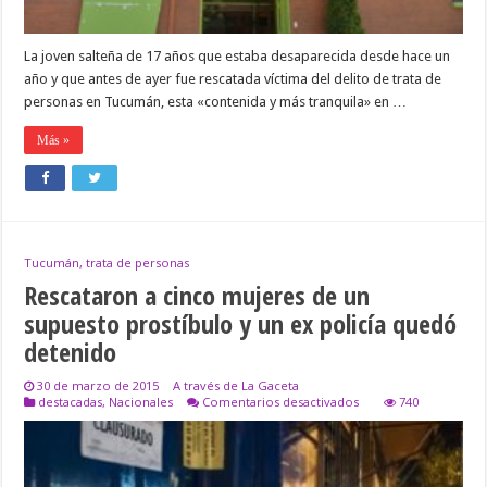
María
de
los
La joven salteña de 17 años que estaba desaparecida desde hace un
Ángeles
año y que antes de ayer fue rescatada víctima del delito de trata de
personas en Tucumán, esta «contenida y más tranquila» en …
Más »
Tucumán, trata de personas
Rescataron a cinco mujeres de un
supuesto prostíbulo y un ex policía quedó
detenido
30 de marzo de 2015
A través de La Gaceta
en
destacadas
,
Nacionales
Comentarios desactivados
740
Rescataron
a
cinco
mujeres
de