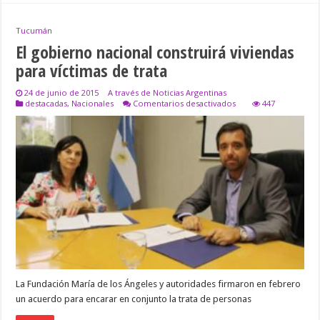
Tucumán
El gobierno nacional construirá viviendas
para víctimas de trata
24 de junio de 2015
A través de Noticias Argentinas
en
destacadas
,
Nacionales
Comentarios desactivados
447
El
gobierno
nacional
construirá
viviendas
para
víctimas
de
trata
La Fundación María de los Ángeles y autoridades firmaron en febrero
un acuerdo para encarar en conjunto la trata de personas