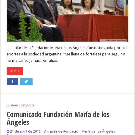
de
la
Universidad
Nacional
de
Salta
La titular de la Fundación María de los Ángeles fue distinguida por sus
aportes a la sociedad argentina. "Me llena de fortaleza para seguir y
no me canso jamás", enfatizó.
Más »
Susana Trimarco
Comunicado Fundación María de los
Ángeles
21 de abril de 2016
A través de Fundación María de los Ángeles