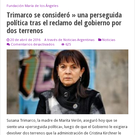
Fundación María de los Ángeles
Trimarco se consideró » una perseguida
política tras el reclamo del gobierno por
dos terrenos
20 de abril de 2016
A través de Noticias Argentinas
Noticias
en
Comentarios desactivados
625
Trimarco
se
consideró
»
una
perseguida
política
tras
el
reclamo
del
gobierno
por
dos
terrenos
Susana Trimarco, la madre de Marita Verón, aseguró hoy que se
siente una «perseguida política», luego de que el Gobierno le exigiera
devolver dos terrenos que la administración de Cristina Kirchner le