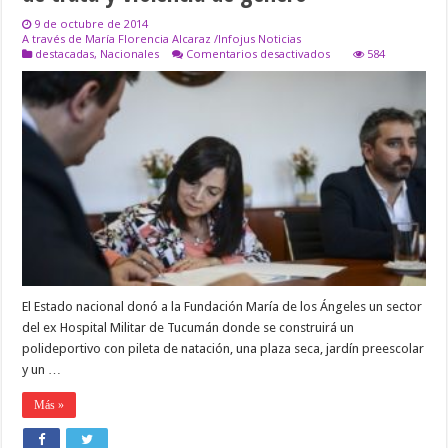
9 de octubre de 2014
A través de María Florencia Alcaraz /Infojus Noticias
en
destacadas
,
Nacionales
Comentarios desactivados
584
Un
lugar
para
contener
y
cuidar
a
víctimas
de
trata
y
violencia
de
género
El Estado nacional donó a la Fundación María de los Ángeles un sector
del ex Hospital Militar de Tucumán donde se construirá un
polideportivo con pileta de natación, una plaza seca, jardín preescolar
y un …
Más »