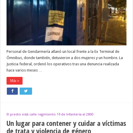
un
supuesto
prostíbulo
y
un
ex
policía
quedó
detenido
Personal de Gendarmería allanó un local frente a la Ex Terminal de
Ómnibus, donde también, detuvieron a dos mujeres y un hombre. La
Justicia federal, ordenó los operativos tras una denuncia realizada
hace varios meses …
Más »
El predio está calle regimiento 19 de Infantería al 2800
Un lugar para contener y cuidar a víctimas
de trata y violencia de género