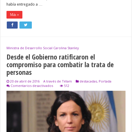
había entregado a …
Más »
Ministra de Desarrollo Social Carolina Stanley
Desde el Gobierno ratificaron el
compromiso para combatir la trata de
personas
20 de abril de 2016
A través de Télam
destacadas
,
Portada
en
Comentarios desactivados
512
Desde
el
Gobierno
ratificaron
el
compromiso
para
combatir
la
trata