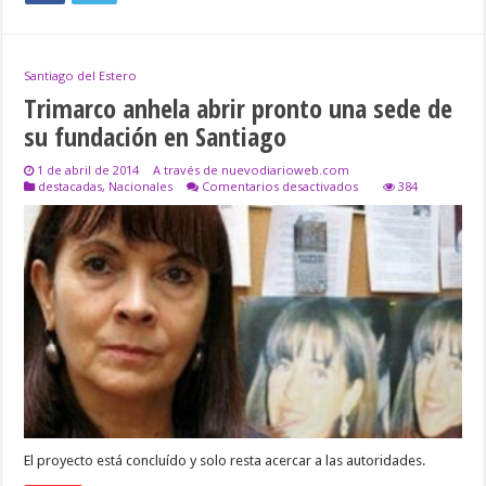
Santiago del Estero
Trimarco anhela abrir pronto una sede de
su fundación en Santiago
1 de abril de 2014
A través de nuevodiarioweb.com
en
destacadas
,
Nacionales
Comentarios desactivados
384
Trimarco
anhela
abrir
pronto
una
sede
de
su
fundación
en
Santiago
El proyecto está concluído y solo resta acercar a las autoridades.