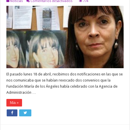
en
Noticias
Comentarios desactivados
774
Comunicado
Fundación
María
de
los
Ángeles
El pasado lunes 18 de abril, recibimos dos notificaciones en las que se
nos comunicaba que se habían revocado dos convenios que la
Fundación María de los Ángeles había celebrado con la Agencia de
Administración …
Más »