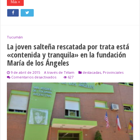
Más »
Tucumán
La joven salteña rescatada por trata está
«contenida y tranquila» en la fundación
María de los Ángeles
9 de abril de 2015
A través de Télam
destacadas
,
Provinciales
en
Comentarios desactivados
627
La
joven
salteña
rescatada
por
trata
está
«contenida
y
tranquila»
en
la
fundación