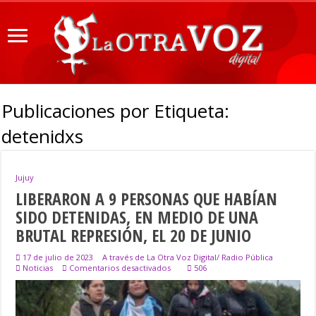
Publicaciones por Etiqueta:
detenidxs
Jujuy
LIBERARON A 9 PERSONAS QUE HABÍAN
SIDO DETENIDAS, EN MEDIO DE UNA
BRUTAL REPRESIÓN, EL 20 DE JUNIO
17 de julio de 2023
A través de La Otra Voz Digital/ Radio Pública
en
Noticias
Comentarios desactivados
506
LIBERARON
A
9
PERSONAS