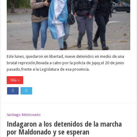
QUE
HABÍAN
SIDO
DETENIDAS,
EN
MEDIO
DE
UNA
BRUTAL
REPRESIÓN,
EL
20
Este lunes, quedaron en libertad, nueve detenidos en medio de una
DE
JUNIO
brutal represión,llevada a cabo por la policía de Jujuy,el 20 de junio
pasado,frente a la Legislatura de esa provincia.
Más »
Santiago Maldonado
Indagaron a los detenidos de la marcha
por Maldonado y se esperan