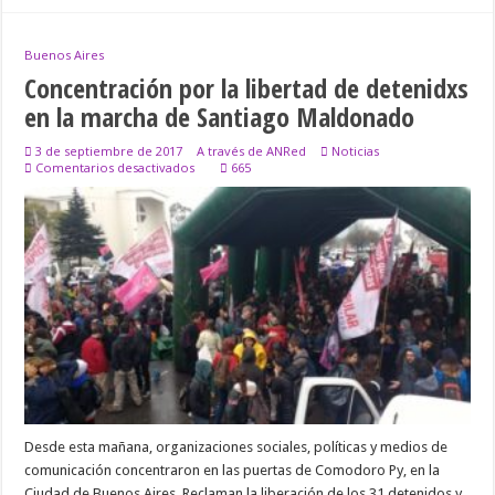
Buenos Aires
Concentración por la libertad de detenidxs
en la marcha de Santiago Maldonado
3 de septiembre de 2017
A través de ANRed
Noticias
en
Comentarios desactivados
665
Concentración
por
la
libertad
de
detenidxs
en
la
marcha
de
Santiago
Maldonado
Desde esta mañana, organizaciones sociales, políticas y medios de
comunicación concentraron en las puertas de Comodoro Py, en la
Ciudad de Buenos Aires. Reclaman la liberación de los 31 detenidos y