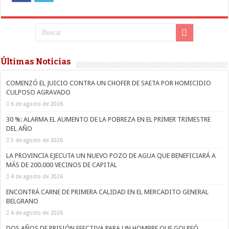
sobre
lxs
desaparecidxs
Últimas Noticias
COMENZÓ EL JUICIO CONTRA UN CHOFER DE SAETA POR HOMICIDIO
CULPOSO AGRAVADO
6 de agosto de 2026
30 %: ALARMA EL AUMENTO DE LA POBREZA EN EL PRIMER TRIMESTRE
DEL AÑO
5 de agosto de 2026
LA PROVINCIA EJECUTA UN NUEVO POZO DE AGUA QUE BENEFICIARÁ A
MÁS DE 200.000 VECINOS DE CAPITAL
4 de agosto de 2026
ENCONTRÁ CARNE DE PRIMERA CALIDAD EN EL MERCADITO GENERAL
BELGRANO
4 de agosto de 2026
DOS AÑOS DE PRISIÓN EFECTIVA PARA UN HOMBRE QUE GOLPEÓ,