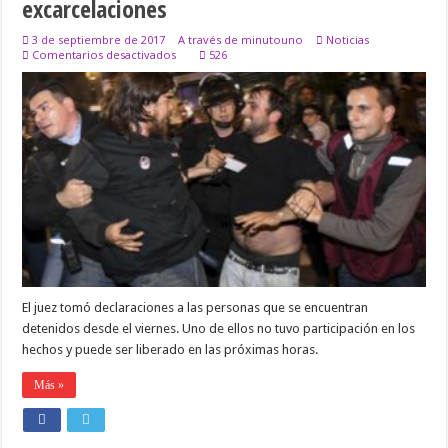
excarcelaciones
3 de septiembre de 2017
A través de minutouno
Noticias
en
Comentarios desactivados
526
Indagaron
a
los
detenidos
de
la
marcha
por
Maldonado
y
se
esperan
excarcelaciones
El juez tomó declaraciones a las personas que se encuentran
detenidos desde el viernes. Uno de ellos no tuvo participación en los
hechos y puede ser liberado en las próximas horas.
Más »