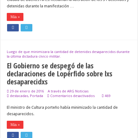
detenidas durante la manifestación …
Más »
Luego de que minimizara la cantidad de detenidxs desaparecidxs durante
la última dictadura cívico militar.
El Gobierno se despegó de las
declaraciones de Lopérfido sobre lxs
desaparecidxs
29 de enero de 2016
A través de ARG Noticias
en
destacadas
,
Portada
Comentarios desactivados
469
El
Gobierno
El ministro de Cultura porteño había minimizado la cantidad de
se
desaparecidos.
despegó
de
las
Más »
declaraciones
de
Lopérfido