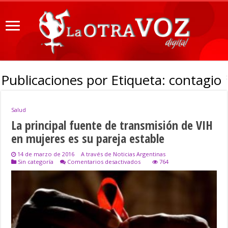
Publicaciones por Etiqueta:
contagio
Salud
La principal fuente de transmisión de VIH
en mujeres es su pareja estable
14 de marzo de 2016
A través de Noticias Argentinas
en
Sin categoría
Comentarios desactivados
764
La
principal
fuente
de
transmisión
de
VIH
en