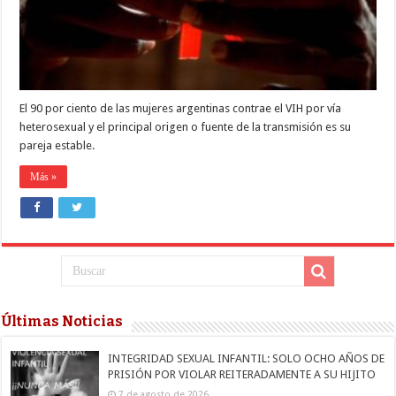
mujeres
es
su
pareja
estable
El 90 por ciento de las mujeres argentinas contrae el VIH por vía
heterosexual y el principal origen o fuente de la transmisión es su
pareja estable.
Más »
Últimas Noticias
INTEGRIDAD SEXUAL INFANTIL: SOLO OCHO AÑOS DE
PRISIÓN POR VIOLAR REITERADAMENTE A SU HIJITO
7 de agosto de 2026