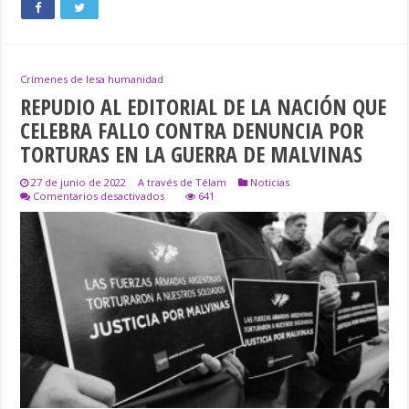
Crímenes de lesa humanidad
REPUDIO AL EDITORIAL DE LA NACIÓN QUE
CELEBRA FALLO CONTRA DENUNCIA POR
TORTURAS EN LA GUERRA DE MALVINAS
27 de junio de 2022
A través de Télam
Noticias
en
Comentarios desactivados
641
REPUDIO
AL
EDITORIAL
DE
LA
NACIÓN
QUE
CELEBRA
FALLO
CONTRA
DENUNCIA
POR
TORTURAS
EN
LA