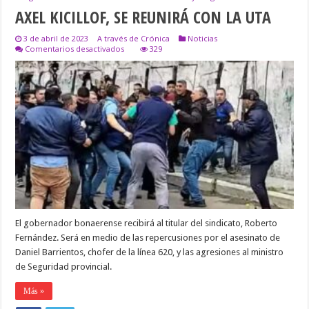
AXEL KICILLOF, SE REUNIRÁ CON LA UTA
3 de abril de 2023
A través de Crónica
Noticias
en
Comentarios desactivados
329
AXEL
KICILLOF,
SE
REUNIRÁ
CON
LA
UTA
El gobernador bonaerense recibirá al titular del sindicato, Roberto
Fernández. Será en medio de las repercusiones por el asesinato de
Daniel Barrientos, chofer de la línea 620, y las agresiones al ministro
de Seguridad provincial.
Más »