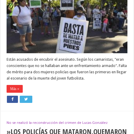
CUATRO
POLICÍAS
POR
EL
CRIMEN
DE
LUCAS
GONZÁLEZ
Están acusados de encubrir el asesinato. Según los camaristas, "eran
conscientes que no se hallaban ante un enfrentamiento armado". Falta
de mérito para dos mujeres policías que fueron las primeras en llegar
al escenario de la muerte del joven futbolista.
Más »
No se realizó la reconstrucción del crimen de Lucas González
»LOS POLICÍAS QUE MATARON,QUEMARON