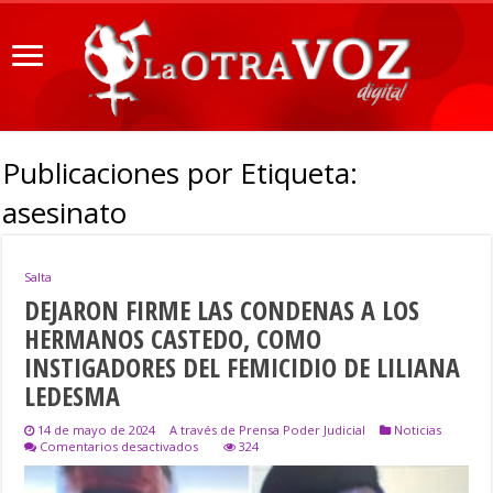
Publicaciones por Etiqueta:
asesinato
Salta
DEJARON FIRME LAS CONDENAS A LOS
HERMANOS CASTEDO, COMO
INSTIGADORES DEL FEMICIDIO DE LILIANA
LEDESMA
14 de mayo de 2024
A través de Prensa Poder Judicial
Noticias
en
Comentarios desactivados
324
DEJARON
FIRME