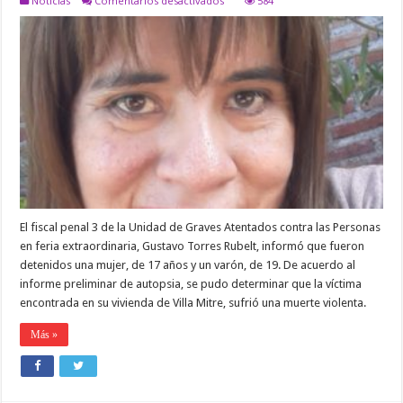
Noticias
Comentarios desactivados
584
DETIENEN
A
DOS
PERSONAS
POR
EL
ASESINATO
DE
ROSA
SULCA
El fiscal penal 3 de la Unidad de Graves Atentados contra las Personas
en feria extraordinaria, Gustavo Torres Rubelt, informó que fueron
detenidos una mujer, de 17 años y un varón, de 19. De acuerdo al
informe preliminar de autopsia, se pudo determinar que la víctima
encontrada en su vivienda de Villa Mitre, sufrió una muerte violenta.
Más »