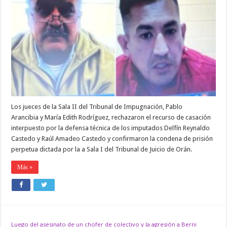
LAS
CONDENAS
A
LOS
HERMANOS
CASTEDO,
COMO
INSTIGADORES
DEL
FEMICIDIO
DE
LILIANA
LEDESMA
Los jueces de la Sala II del Tribunal de Impugnación, Pablo
Arancibia y María Edith Rodríguez, rechazaron el recurso de casación
interpuesto por la defensa técnica de los imputados Delfín Reynaldo
Castedo y Raúl Amadeo Castedo y confirmaron la condena de prisión
perpetua dictada por la a Sala I del Tribunal de Juicio de Orán.
Más »
Luego del asesinato de un chofer de colectivo y la agresión a Berni