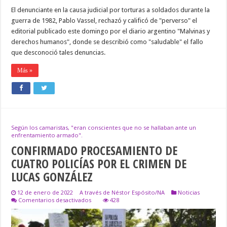
GUERRA
El denunciante en la causa judicial por torturas a soldados durante la
DE
MALVINAS
guerra de 1982, Pablo Vassel, rechazó y calificó de "perverso" el
editorial publicado este domingo por el diario argentino "Malvinas y
derechos humanos", donde se describió como "saludable" el fallo
que desconoció tales denuncias.
Más »
Según los camaristas, "eran conscientes que no se hallaban ante un
enfrentamiento armado".
CONFIRMADO PROCESAMIENTO DE
CUATRO POLICÍAS POR EL CRIMEN DE
LUCAS GONZÁLEZ
12 de enero de 2022
A través de Néstor Espósito/NA
Noticias
en
Comentarios desactivados
428
CONFIRMADO
PROCESAMIENTO
DE