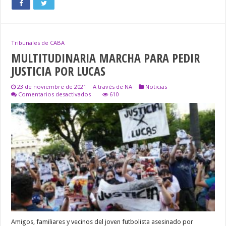
Tribunales de CABA
MULTITUDINARIA MARCHA PARA PEDIR
JUSTICIA POR LUCAS
23 de noviembre de 2021
A través de NA
Noticias
en
Comentarios desactivados
610
MULTITUDINARIA
MARCHA
PARA
PEDIR
JUSTICIA
POR
LUCAS
Amigos, familiares y vecinos del joven futbolista asesinado por