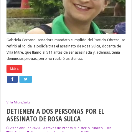
NO
ESTÁ
ABOCADA
A
RESOLVER
ESTE
TIPO
DE
PROBLEMAS»
Gabriela Cerrano, senadora mandato cumplido del Partido Obrero, se
refirió al rol de la policía tras el asesinato de Rosa Sulca, docente de
Villa Mitre, que llamó al 911 antes de ser asesinada y, además, tenía
denuncias previas, pero no recibió asistencia.
Más »
Villa Mitre,Salta
DETIENEN A DOS PERSONAS POR EL
ASESINATO DE ROSA SULCA
29 de abril de 2020
A través de Prensa Ministerio Público Fiscal
en