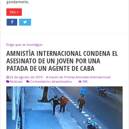
gendarmería.
Más »
Exige que se investigue
AMNISTÌA INTERNACIONAL CONDENA EL
ASESINATO DE UN JOVEN POR UNA
PATADA DE UN AGENTE DE CABA
22 de agosto de 2019
A través de Prensa Amnistìa Internacional
en
Noticias
Comentarios desactivados
585
AMNISTÌA
INTERNACIONAL
CONDENA
EL
ASESINATO
DE
UN
JOVEN
POR
UNA
PATADA