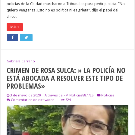
policías de la Ciudad marcharon a Tribunales para pedir justicia. "No
quiero venganza. Esto no es política ni es grieta", dijo el papá del
chico.
Más »
Gabriela Cerrano
CRIMEN DE ROSA SULCA: » LA POLICÍA NO
ESTÁ ABOCADA A RESOLVER ESTE TIPO DE
PROBLEMAS»
3 de mayo de 2020
A través de FM Noticias88.1/LS
Noticias
en
Comentarios desactivados
524
CRIMEN
DE
ROSA
SULCA:
»
LA
POLICÍA