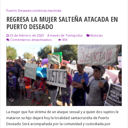
Puerto Deseado,violencia machista.
REGRESA LA MUJER SALTEÑA ATACADA EN
PUERTO DESEADO
25 de febrero de 2020
A través de TiempoSur
Noticias
en
Comentarios desactivados
459
REGRESA
LA
MUJER
SALTEÑA
ATACADA
EN
PUERTO
DESEADO
La mujer que fue víctima de un ataque sexual y a quien dos sujetos le
mataron su hijo dejará hoy la localidad santacruceña de Puerto
Deseado Será acompañada por la comunidad y custodiada por