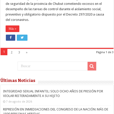
DE
de seguridad de la provincia de Chubut cometiendo excesos en el
FUERZAS
desempeño de las tareas de control durante el aislamiento social,
DE
SEGURIDAD
preventivo y obligatorio dispuesto por el Decreto 297/2020 a causa
EN
del coronavirus.
CHUBUT,DURANTE
LA
Más »
CUARENTENA
1
2
3
»
Página 1 de 3
Últimas Noticias
INTEGRIDAD SEXUAL INFANTIL: SOLO OCHO AÑOS DE PRISIÓN POR
VIOLAR REITERADAMENTE A SU HIJITO
7 de agosto de 2026
REPRESIÓN EN INMEDIACIONES DEL CONGRESO DE LA NACIÓN: MÁS DE
1500 PERSONAS HERIDAS