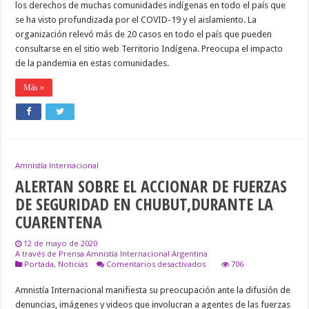
LOS
los derechos de muchas comunidades indígenas en todo el país que
MÁS
se ha visto profundizada por el COVID-19 y el aislamiento. La
AFECTADOS
POR
organización relevó más de 20 casos en todo el país que pueden
EL
consultarse en el sitio web Territorio Indígena. Preocupa el impacto
CoVid
de la pandemia en estas comunidades.
19
Más »
Amnistía Internacional
ALERTAN SOBRE EL ACCIONAR DE FUERZAS
DE SEGURIDAD EN CHUBUT,DURANTE LA
CUARENTENA
12 de mayo de 2020
A través de Prensa Amnistía Internacional Argentina
en
Portada
,
Noticias
Comentarios desactivados
706
ALERTAN
SOBRE
Amnistía Internacional manifiesta su preocupación ante la difusión de
EL
denuncias, imágenes y videos que involucran a agentes de las fuerzas
ACCIONAR