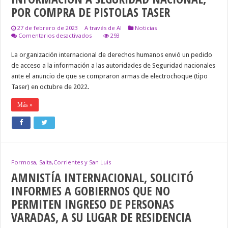
POR COMPRA DE PISTOLAS TASER
27 de febrero de 2023
A través de AI
Noticias
en
Comentarios desactivados
293
AMNISTÍA
INTERNACIONAL,
La organización internacional de derechos humanos envió un pedido
SOLICITÓ
de acceso a la información a las autoridades de Seguridad nacionales
INFORMACIÓN
A
ante el anuncio de que se compraron armas de electrochoque (tipo
SEGURIDAD
Taser) en octubre de 2022.
NACIONAL,
POR
COMPRA
Más »
DE
PISTOLAS
TASER
Formosa, Salta,Corrientes y San Luis
AMNISTÍA INTERNACIONAL, SOLICITÓ
INFORMES A GOBIERNOS QUE NO
PERMITEN INGRESO DE PERSONAS
VARADAS, A SU LUGAR DE RESIDENCIA