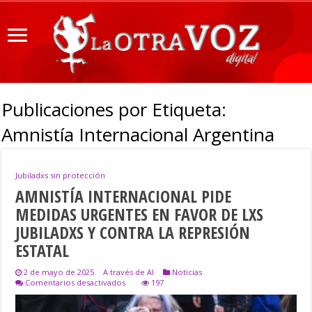
Publicaciones por Etiqueta:
Amnistía Internacional Argentina
Jubiladxs sin protección
AMNISTÍA INTERNACIONAL PIDE
MEDIDAS URGENTES EN FAVOR DE LXS
JUBILADXS Y CONTRA LA REPRESIÓN
ESTATAL
2 de mayo de 2025
A través de AI
Noticias
en
Comentarios desactivados
197
AMNISTÍA
INTERNACIONAL