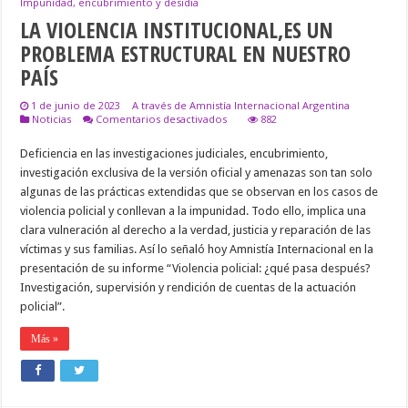
Impunidad, encubrimiento y desidia
LA VIOLENCIA INSTITUCIONAL,ES UN
PROBLEMA ESTRUCTURAL EN NUESTRO
PAÍS
1 de junio de 2023
A través de Amnistía Internacional Argentina
en
Noticias
Comentarios desactivados
882
LA
VIOLENCIA
Deficiencia en las investigaciones judiciales, encubrimiento,
INSTITUCIONAL,ES
investigación exclusiva de la versión oficial y amenazas son tan solo
UN
PROBLEMA
algunas de las prácticas extendidas que se observan en los casos de
ESTRUCTURAL
violencia policial y conllevan a la impunidad. Todo ello, implica una
EN
NUESTRO
clara vulneración al derecho a la verdad, justicia y reparación de las
PAÍS
víctimas y sus familias. Así lo señaló hoy Amnistía Internacional en la
presentación de su informe “Violencia policial: ¿qué pasa después?
Investigación, supervisión y rendición de cuentas de la actuación
policial”.
Más »