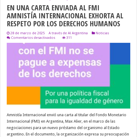
EN UNA CARTA ENVIADA AL FMI
AMNISTÍA INTERNACIONAL EXHORTA AL
RESPETO POR LOS DERECHOS HUMANOS
28 de marzo de 2025
A través de AI Argentina
Noticias
en
Comentarios desactivados
311
EN
UNA
CARTA
ENVIADA
AL
FMI
AMNISTÍA
INTERNACIONAL
EXHORTA
AL
RESPETO
POR
LOS
DERECHOS
HUMANOS
Amnistía Internacional envió una carta al titular del Fondo Monetario
Internacional (FMI) en Argentina, Max Alier, en el marco de las
negociaciones para un nuevo préstamo del organismo al Estado
argentino. En el documento, la organización expresa su preocupación