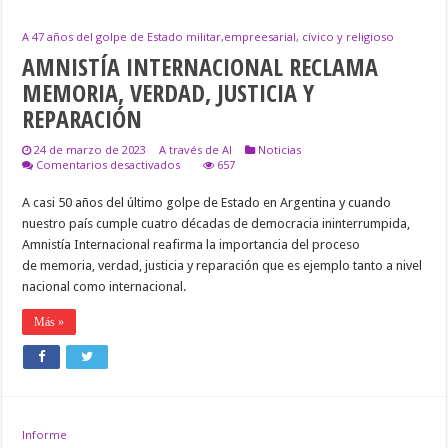
A 47 años del golpe de Estado militar,empreesarial, cívico y religioso
AMNISTÍA INTERNACIONAL RECLAMA
MEMORIA, VERDAD, JUSTICIA Y
REPARACIÓN
24 de marzo de 2023
A través de AI
Noticias
en
Comentarios desactivados
657
AMNISTÍA
INTERNACIONAL
A casi 50 años del último golpe de Estado en Argentina y cuando
RECLAMA
nuestro país cumple cuatro décadas de democracia ininterrumpida,
MEMORIA,
VERDAD,
Amnistía Internacional reafirma la importancia del proceso
JUSTICIA
de memoria, verdad, justicia y reparación que es ejemplo tanto a nivel
Y
REPARACIÓN
nacional como internacional.
Más »
Informe