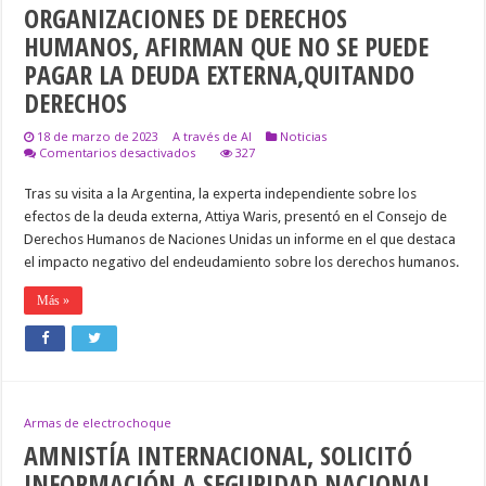
ORGANIZACIONES DE DERECHOS
HUMANOS, AFIRMAN QUE NO SE PUEDE
PAGAR LA DEUDA EXTERNA,QUITANDO
DERECHOS
18 de marzo de 2023
A través de AI
Noticias
en
Comentarios desactivados
327
ORGANIZACIONES
DE
Tras su visita a la Argentina, la experta independiente sobre los
DERECHOS
efectos de la deuda externa, Attiya Waris, presentó en el Consejo de
HUMANOS,
AFIRMAN
Derechos Humanos de Naciones Unidas un informe en el que destaca
QUE
el impacto negativo del endeudamiento sobre los derechos humanos.
NO
SE
PUEDE
Más »
PAGAR
LA
DEUDA
EXTERNA,QUITANDO
DERECHOS
Armas de electrochoque
AMNISTÍA INTERNACIONAL, SOLICITÓ
INFORMACIÓN A SEGURIDAD NACIONAL,