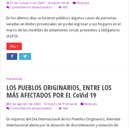
27 de octubre de 2020
A través de AI
Noticias
en
Comentarios desactivados
663
AMNISTÍA
INTERNACIONAL,
En los últimos días se hicieron públicos algunos casos de personas
SOLICITÓ
varadas en límites provinciales sin poder ingresar a sus hogares en el
INFORMES
A
marco de las medidas de aislamiento social, preventivo y obligatorio
GOBIERNOS
(ASPO).
QUE
NO
PERMITEN
Más »
INGRESO
DE
PERSONAS
VARADAS,
A
SU
LUGAR
Pandemia
DE
RESIDENCIA
LOS PUEBLOS ORIGINARIOS, ENTRE LOS
MÁS AFECTADOS POR EL CoVid 19
6 de agosto de 2020
A través de Prensa AI
Noticias
en
Comentarios desactivados
564
LOS
PUEBLOS
En vísperas del Día Internacional de los Pueblos Originarios, Amnistía
ORIGINARIOS,
Internacional alerta por la situación de discriminación y violación de
ENTRE