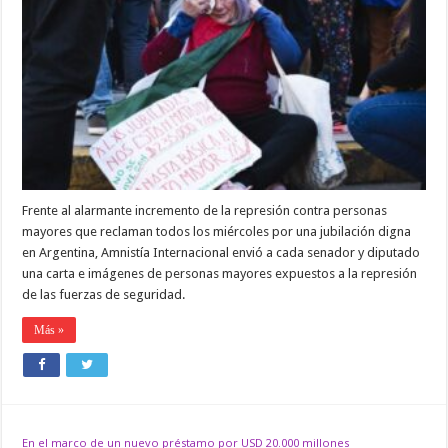
PIDE
MEDIDAS
URGENTES
EN
FAVOR
DE
LXS
JUBILADXS
Y
CONTRA
LA
REPRESIÓN
ESTATAL
Frente al alarmante incremento de la represión contra personas
mayores que reclaman todos los miércoles por una jubilación digna
en Argentina, Amnistía Internacional envió a cada senador y diputado
una carta e imágenes de personas mayores expuestos a la represión
de las fuerzas de seguridad.
Más »
En el marco de un nuevo préstamo por USD 20.000 millones