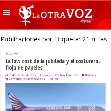
Publicaciones por Etiqueta:
21 rutas
Exclusivo
La low cost de la jubilada y el costurero,
floja de papeles
19 de marzo de 2017
A través de Politica Argentina
Noticias
en
Comentarios desactivados
491
La
low
cost
de
la
jubilada
y
el