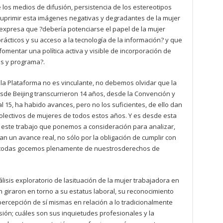
de los medios de difusión, persistencia de los estereotipos
uprimir esta imágenes negativas y degradantes de la mujer
expresa que ?debería potenciarse el papel de la mujer
ácticos y su acceso a la tecnología de la información? y que
omentar una política activa y visible de incorporación de
as y programa?.
la Plataforma no es vinculante, no debemos olvidar que la
sde Beijing transcurrieron 14 años, desde la Convención y
l 15, ha habido avances, pero no los suficientes, de ello dan
lectivos de mujeres de todos estos años. Y es desde esta
 este trabajo que ponemos a consideración para analizar,
an un avance real, no sólo por la obligación de cumplir con
ue todas gocemos plenamente de nuestrosderechos de
lisis exploratorio de lasituación de la mujer trabajadora en
n giraron en torno a su estatus laboral, su reconocimiento
ercepción de sí mismas en relación a lo tradicionalmente
sión; cuáles son sus inquietudes profesionales y la