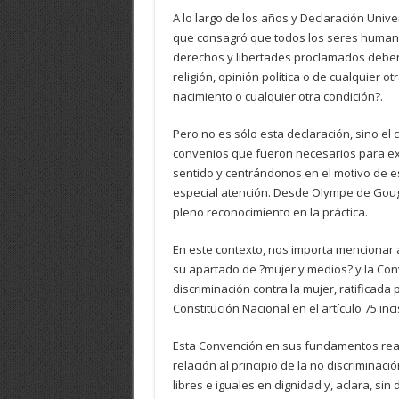
A lo largo de los años y Declaración Univ
que consagró que todos los seres humanos
derechos y libertades proclamados deben a
religión, opinión política o de cualquier o
nacimiento o cualquier otra condición?.
Pero no es sólo esta declaración, sino el
convenios que fueron necesarios para exig
sentido y centrándonos en el motivo de e
especial atención. Desde Olympe de Goug
pleno reconocimiento en la práctica.
En este contexto, nos importa mencionar a
su apartado de ?mujer y medios? y la Con
discriminación contra la mujer, ratificada
Constitución Nacional en el artículo 75 inci
Esta Convención en sus fundamentos reaf
relación al principio de la no discrimina
libres e iguales en dignidad y, aclara, sin