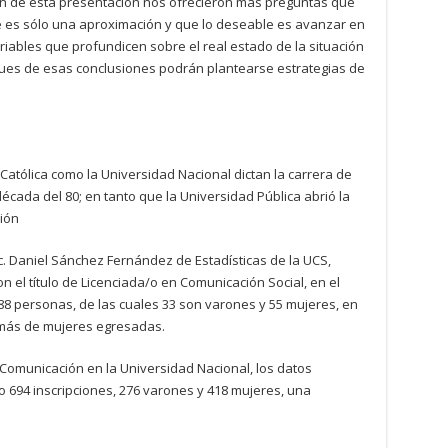
ión de esta presentación nos ofrecieron más preguntas que
e es sólo una aproximación y que lo deseable es avanzar en
iables que profundicen sobre el real estado de la situación
es de esas conclusiones podrán plantearse estrategias de
 Católica como la Universidad Nacional dictan la carrera de
écada del 80; en tanto que la Universidad Pública abrió la
ión
ic. Daniel Sánchez Fernández de Estadísticas de la UCS,
n el título de Licenciada/o en Comunicación Social, en el
 88 personas, de las cuales 33 son varones y 55 mujeres, en
 más de mujeres egresadas.
a Comunicación en la Universidad Nacional, los datos
 694 inscripciones, 276 varones y 418 mujeres, una