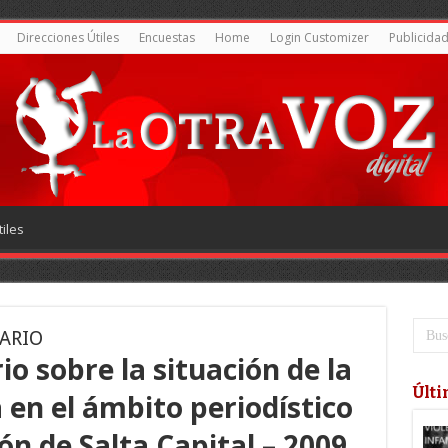
Direcciones Útiles
Encuestas
Home
Login Customizer
Publicida
iles
NARIO
io sobre la situación de la
Últi
en el ámbito periodístico
ón de Salta Capital – 2009