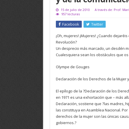
15 de julio de 2010
A través de: Prof. Mar
957 lecturas
Facebook
Twitter
¡Oh, mujeres! ¡Mujeres! ¿Cuando dejaréis
Revolución?
Un desprecio más marcado, un desdén má
Cualesquiera sean los obstáculos que os
Olympe de Gouges
Declaración de los Derechos de la Mujer 
El epílogo de la ?Declaración de los Der
en 1971 es una exhortación que – más all
Declaración, sostiene que ?las madres, h
las constituya en Asamblea Nacional. Por c
derechos de la mujer son las únicas causa
gobiernos.?