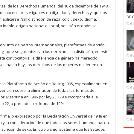
ersal de los Derechos Humanos, del 10 de diciembre de 1948,
 nacen libres e iguales en dignidad y derechos y; que los
DE 
plicarse ?sin distinción de raza, color, sexo, idioma,
6 
tra índole, origen nacional o social, posición económica,
 conjunto de pactos internacionales, plataformas de acción,
ir que se garantizaran los derechos sin distinción, en este
6 
sta convocatoria, la diferencia de género ha merecido
es hasta hoy, los derechos de las mujeres no tienen un
 la Plataforma de Acción de Beijing 1995, especialmente en
6 
vención sobre la eliminación de todas las formas de
 por Argentina en 1985 por ley 23.179 e incorporada a la
so 22, a partir de la reforma de 1994.
irma lo expresado por la Declaración Universal de 1948 en
6 
ción y la consideración de que todos los seres humanos nacen
 distinción de sexo. En otro tramo, sostiene que los Estados