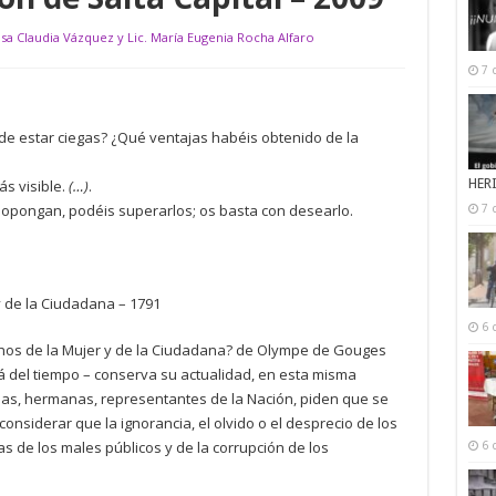
isa Claudia Vázquez y Lic. María Eugenia Rocha Alfaro
7 
 de estar ciegas? ¿Qué ventajas habéis obtenido de la
HER
s visible.
(…)
.
 opongan, podéis superarlos; os basta con desearlo.
7 
y de la Ciudadana – 1791
6 
echos de la Mujer y de la Ciudadana? de Olympe de Gouges
á del tiempo – conserva su actualidad, en esta misma
ijas, hermanas, representantes de la Nación, piden que se
onsiderar que la ignorancia, el olvido o el desprecio de los
s de los males públicos y de la corrupción de los
6 