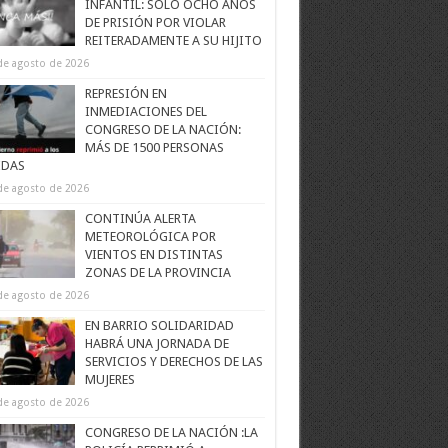
INFANTIL: SOLO OCHO AÑOS
DE PRISIÓN POR VIOLAR
REITERADAMENTE A SU HIJITO
de agosto de 2026
REPRESIÓN EN
INMEDIACIONES DEL
CONGRESO DE LA NACIÓN:
MÁS DE 1500 PERSONAS
IDAS
de agosto de 2026
CONTINÚA ALERTA
METEOROLÓGICA POR
VIENTOS EN DISTINTAS
ZONAS DE LA PROVINCIA
de agosto de 2026
EN BARRIO SOLIDARIDAD
HABRÁ UNA JORNADA DE
SERVICIOS Y DERECHOS DE LAS
MUJERES
de agosto de 2026
CONGRESO DE LA NACIÓN :LA