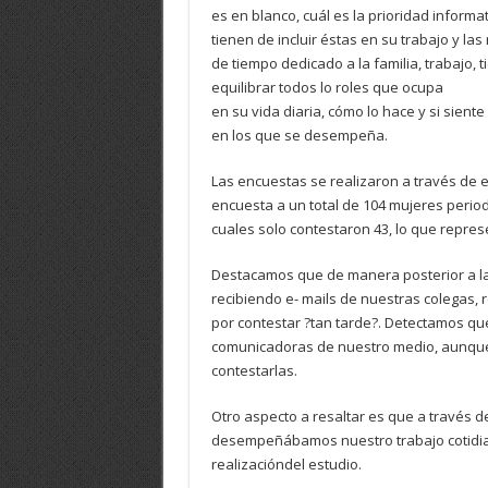
es en blanco, cuál es la prioridad informa
tienen de incluir éstas en su trabajo y las
de tiempo dedicado a la familia, trabajo, ti
equilibrar todos lo roles que ocupa
en su vida diaria, cómo lo hace y si sient
en los que se desempeña.
Las encuestas se realizaron a través de 
encuesta a un total de 104 mujeres period
cuales solo contestaron 43, lo que repres
Destacamos que de manera posterior a la 
recibiendo e- mails de nuestras colegas, 
por contestar ?tan tarde?. Detectamos que
comunicadoras de nuestro medio, aunque 
contestarlas.
Otro aspecto a resaltar es que a través 
desempeñábamos nuestro trabajo cotidian
realizacióndel estudio.