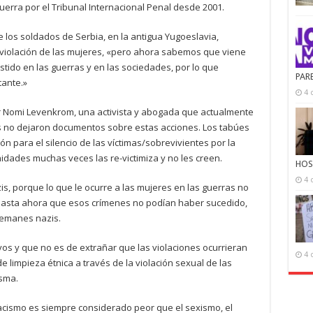
erra por el Tribunal Internacional Penal desde 2001.
los soldados de Serbia, en la antigua Yugoeslavia,
a violación de las mujeres, «pero ahora sabemos que viene
tido en las guerras y en las sociedades, por lo que
PAR
ante.»
4 
por Nomi Levenkrom, una activista y abogada que actualmente
res no dejaron documentos sobre estas acciones. Los tabúes
 para el silencio de las víctimas/sobrevivientes por la
ades muchas veces las re-victimiza y no les creen.
HOS
4 
is, porque lo que le ocurre a las mujeres en las guerras no
hasta ahora que esos crímenes no podían haber sucedido,
alemanes nazis.
s y que no es de extrañar que las violaciones ocurrieran
4 
de limpieza étnica a través de la violación sexual de las
isma.
racismo es siempre considerado peor que el sexismo, el