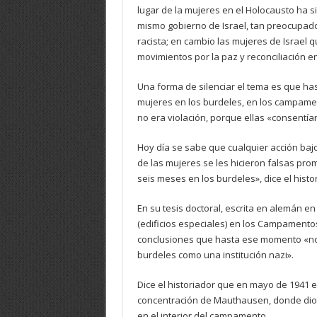
lugar de la mujeres en el Holocausto ha 
mismo gobierno de Israel, tan preocupado
racista; en cambio las mujeres de Israel q
movimientos por la paz y reconciliación e
Una forma de silenciar el tema es que ha
mujeres en los burdeles, en los campamen
no era violación, porque ellas «consentía
Hoy día se sabe que cualquier acción bajo
de las mujeres se les hicieron falsas pro
seis meses en los burdeles», dice el histo
En su tesis doctoral, escrita en alemán en
(edificios especiales) en los Campament
conclusiones que hasta ese momento «no e
burdeles como una institución nazi».
Dice el historiador que en mayo de 1941 el
concentración de Mauthausen, donde dio 
en el interior del campamento.