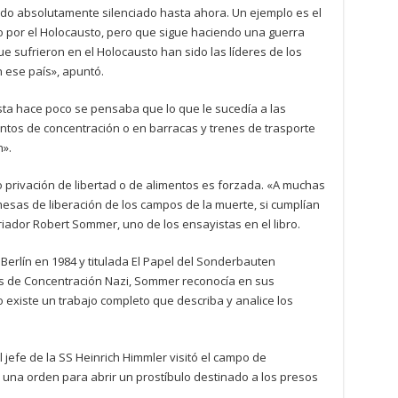
sido absolutamente silenciado hasta ahora. Un ejemplo es el
 por el Holocausto, pero que sigue haciendo una guerra
ue sufrieron en el Holocausto han sido las líderes de los
n ese país», apuntó.
sta hace poco se pensaba que lo que le sucedía a las
tos de concentración o en barracas y trenes de trasporte
n».
 privación de libertad o de alimentos es forzada. «A muchas
mesas de liberación de los campos de la muerte, si cumplían
riador Robert Sommer, uno de los ensayistas en el libro.
 Berlín en 1984 y titulada El Papel del Sonderbauten
os de Concentración Nazi, Sommer reconocía en sus
xiste un trabajo completo que describa y analice los
 jefe de la SS Heinrich Himmler visitó el campo de
una orden para abrir un prostíbulo destinado a los presos