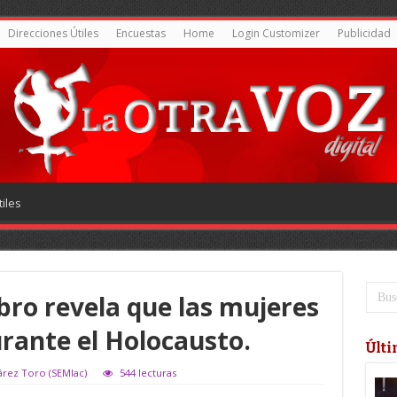
Direcciones Útiles
Encuestas
Home
Login Customizer
Publicidad
iles
bro revela que las mujeres
rante el Holocausto.
Últi
árez Toro (SEMlac)
544 lecturas