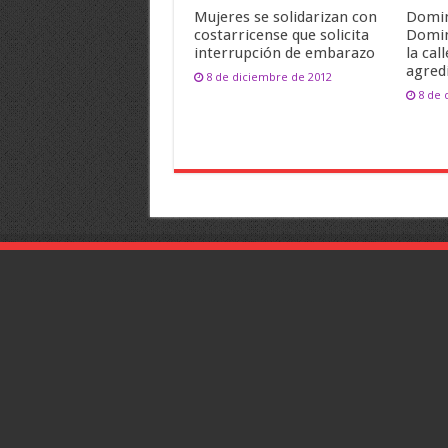
Mujeres se solidarizan con
Domin
costarricense que solicita
Domin
interrupción de embarazo
la cal
agred
8 de diciembre de 2012
8 de 