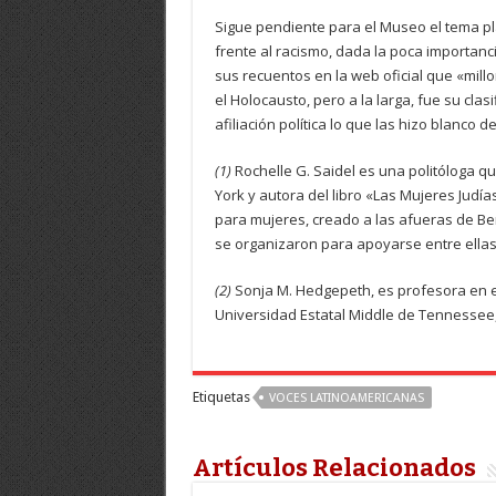
Sigue pendiente para el Museo el tema p
frente al racismo, dada la poca importanc
sus recuentos en la web oficial que «mil
el Holocausto, pero a la larga, fue su clasi
afiliación política lo que las hizo blanco d
(1)
Rochelle G. Saidel es una politóloga qu
York y autora del libro «Las Mujeres Ju
para mujeres, creado a las afueras de Ber
se organizaron para apoyarse entre ellas 
(2)
Sonja M. Hedgepeth, es profesora en e
Universidad Estatal Middle de Tennessee,
Etiquetas
VOCES LATINOAMERICANAS
Artículos Relacionados