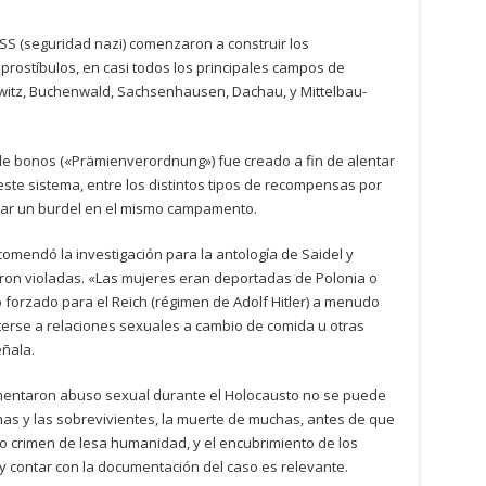
SS (seguridad nazi) comenzaron a construir los
prostíbulos, en casi todos los principales campos de
owitz, Buchenwald, Sachsenhausen, Dachau, y Mittelbau-
 de bonos («Prämienverordnung») fue creado a fin de alentar
 este sistema, entre los distintos tipos de recompensas por
isitar un burdel en el mismo campamento.
omendó la investigación para la antología de Saidel y
on violadas. «Las mujeres eran deportadas de Polonia o
o forzado para el Reich (régimen de Adolf Hitler) a menudo
erse a relaciones sexuales a cambio de comida u otras
ñala.
mentaron abuso sexual durante el Holocausto no se puede
imas y las sobrevivientes, la muerte de muchas, antes de que
mo crimen de lesa humanidad, y el encubrimiento de los
r y contar con la documentación del caso es relevante.