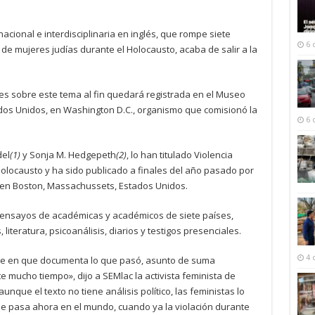
nacional e interdisciplinaria en inglés, que rompe siete
6 
 de mujeres judías durante el Holocausto, acaba de salir a la
tes sobre este tema al fin quedará registrada en el Museo
dos Unidos, en Washington D.C., organismo que comisionó la
6 
del
(1)
y Sonja M. Hedgepeth
(2)
, lo han titulado Violencia
Holocausto y ha sido publicado a finales del año pasado por
s en Boston, Massachussets, Estados Unidos.
16 ensayos de académicas y académicos de siete países,
literatura, psicoanálisis, diarios y testigos presenciales.
4 
iste en que documenta lo que pasó, asunto de suma
mucho tiempo», dijo a SEMlac la activista feminista de
nque el texto no tiene análisis político, las feministas lo
que pasa ahora en el mundo, cuando ya la violación durante