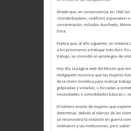
Añade que, en consecuencia, en 1942 las 
«Sonderbauten», «edificios especiales» o 
concentración, incluidos Auschwitz, Mon
Dora.
Explica que, al año siguiente, un sistema
a los prisioneros a trabajar más duro. En
trabajo, se concedió el «privilegio» de v
Hoy día, la página web del Museo que enc
Hedgepeth reconoce que las mujeres fuer
de la Unión Soviética para realizar trabaj
golpeadas y violadas, o forzadas a somet
necesidades o comodidades básicas.», se
El número exacto de mujeres que experi
determinar, debido al silencio de las víct
se reconociera la violación en guerra co
victimarios y las instituciones, pero sabe