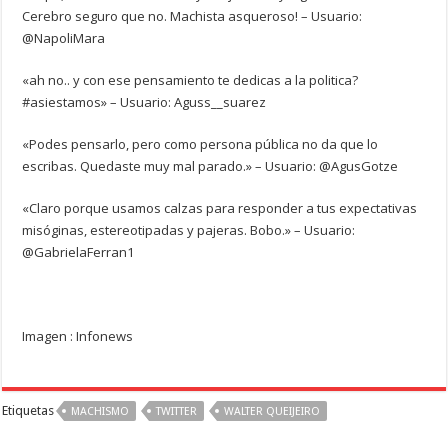
Cerebro seguro que no. Machista asqueroso! – Usuario:
@NapoliMara
«ah no.. y con ese pensamiento te dedicas a la politica?
#asiestamos» – Usuario: Aguss__suarez
«Podes pensarlo, pero como persona pública no da que lo
escribas. Quedaste muy mal parado.» – Usuario: @AgusGotze
«Claro porque usamos calzas para responder a tus expectativas
misóginas, estereotipadas y pajeras. Bobo.» – Usuario:
@GabrielaFerran1
Imagen : Infonews
Etiquetas
MACHISMO
TWITTER
WALTER QUEIJEIRO