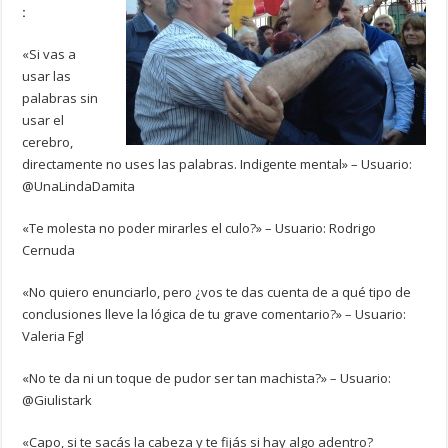
:
«Si vas a
usar las
palabras sin
usar el
cerebro,
directamente no uses las palabras. Indigente mental» – Usuario:
@UnaLindaDamita
«Te molesta no poder mirarles el culo?» – Usuario: Rodrigo
Cernuda
«No quiero enunciarlo, pero ¿vos te das cuenta de a qué tipo de
conclusiones lleve la lógica de tu grave comentario?» – Usuario:
Valeria Fgl
«No te da ni un toque de pudor ser tan machista?» – Usuario:
@Giulistark
«Capo, si te sacás la cabeza y te fijás si hay algo adentro?