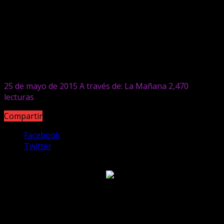
Griselda Liliana Ayala
El maltrato infantil y abuso sexual
no se vinculan con la pobreza y la
marginalidad
25 de mayo de 2015
A través de: La Mañana
2,470
lecturas
Compartir
Facebook
Twitter
En Formosa son cada vez más los casos que afectan a
niños de entre 3 y 12 años.
El abuso y el maltrato infantil son problemáticas que cada
día ocupan las planas informativas, y Formosa no escapa
a esta realidad. Cada día se conocen nuevos casos,