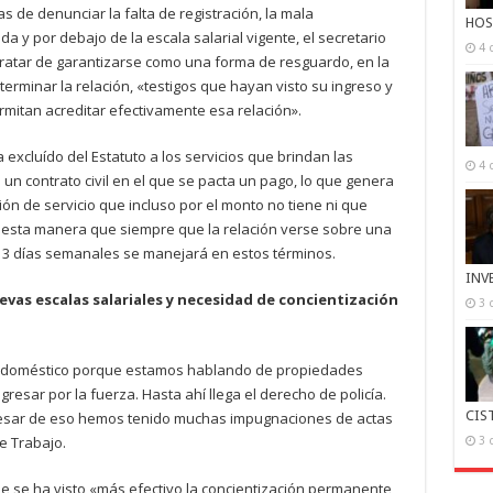
 de denunciar la falta de registración, la mala
HOS
da y por debajo de la escala salarial vigente, el secretario
4 
ratar de garantizarse como una forma de resguardo, en la
erminar la relación, «testigos que hayan visto su ingreso y
rmitan acreditar efectivamente esa relación».
excluído del Estatuto a los servicios que brindan las
4 
un contrato civil en el que se pacta un pago, lo que genera
n de servicio que incluso por el monto no tiene ni que
 esta manera que siempre que la relación verse sobre una
os 3 días semanales se manejará en estos términos.
INV
nuevas escalas salariales y necesidad de concientización
3 
eo doméstico porque estamos hablando de propiedades
esar por la fuerza. Hasta ahí llega el derecho de policía.
CIS
pesar de eso hemos tenido muchas impugnaciones de actas
de Trabajo.
3 
ue se ha visto «más efectivo la concientización permanente