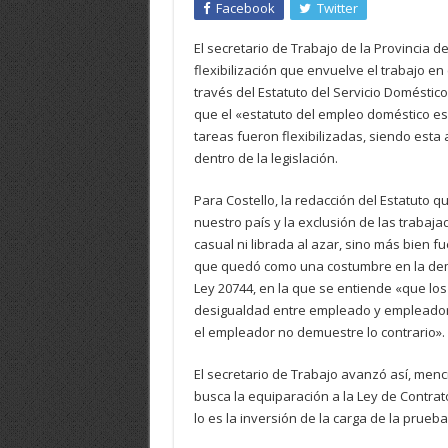
Facebook
Twitter
El secretario de Trabajo de la Provincia de
flexibilización que envuelve el trabajo en
través del Estatuto del Servicio Doméstic
que el «estatuto del empleo doméstico es
tareas fueron flexibilizadas, siendo esta
dentro de la legislación.
Para Costello, la redacción del Estatuto 
nuestro país y la exclusión de las trabaj
casual ni librada al azar, sino más bien f
que quedó como una costumbre en la demo
Ley 20744, en la que se entiende «que los 
desigualdad entre empleado y empleador y
el empleador no demuestre lo contrario».
El secretario de Trabajo avanzó así, men
busca la equiparación a la Ley de Contra
lo es la inversión de la carga de la prueba