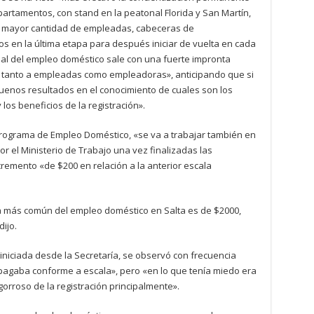
artamentos, con stand en la peatonal Florida y San Martín,
a mayor cantidad de empleadas, cabeceras de
s en la última etapa para después iniciar de vuelta en cada
al del empleo doméstico sale con una fuerte impronta
n tanto a empleadas como empleadoras», anticipando que si
buenos resultados en el conocimiento de cuales son los
los beneficios de la registración».
 Programa de Empleo Doméstico, «se va a trabajar también en
or el Ministerio de Trabajo una vez finalizadas las
cremento «de $200 en relación a la anterior escala
 la más común del empleo doméstico en Salta es de $2000,
ijo.
iniciada desde la Secretaría, se observó con frecuencia
pagaba conforme a escala», pero «en lo que tenía miedo era
gorroso de la registración principalmente».