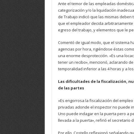
Ante el temor de las empleadas domésticas
categorización y/o la liquidación inadecua
de Trabajo indicó que las mismas deben t
que el empleador decida arbitrariamente t
egreso del trabajo, y elementos que le pe
Comentó de igual modo, que el sistema ha 
agencias por hora, rigiéndose éstas como 
una enorme desprotección. «Es una locació
tener un recibo», mencionó, aclarando de
temporalidad inferior a las 4 horas y a l
Las dificultades de la fiscalización, 
de las partes
«Es engorrosa la fiscalización del empl
privadas adonde el inspector no puede ingr
Uno puede indagar en la puerta pero a 
llevada a la puerta», refirió el secretario 
Por ello, Costello reflexionó señalando q