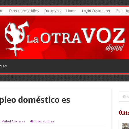
to
Direcciones Útiles
Encuestas
Home
Login Customizer
Publici
iles
mpleo doméstico es
Últi
c. Mabel Corrales
386 lecturas