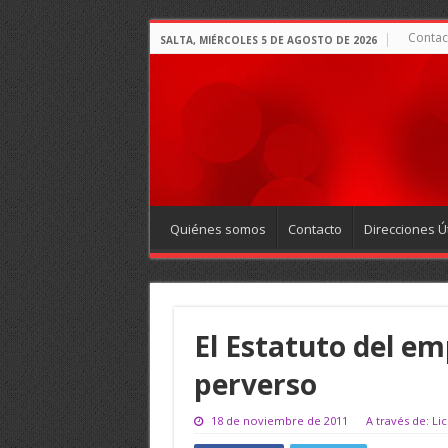
Contac
SALTA, MIÉRCOLES 5 DE AGOSTO DE 2026
Quiénes somos
Contacto
Direcciones Út
El Estatuto del e
perverso
18 de noviembre de 2011
A través de: Li