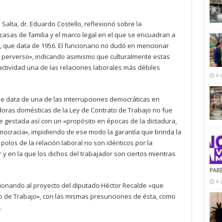
 Salta, dr. Eduardo Costello, reflexionó sobre la
 casas de familia y el marco legal en el que se encuadran a
o, que data de 1956. El funcionario no dudó en mencionar
 perverso», indicando asimismo que culturalmente estas
 actividad una de las relaciones laborales más débiles
4 
que data de una de las interrupciones democráticas en
adoras domésticas de la Ley de Contrato de Trabajo no fue
ue gestada así con un «propósito en épocas de la dictadura,
cracia», impidiendo de ese modo la garantía que brinda la
polos de la relación laboral no son idénticos por la
 en la que los dichos del trabajador son ciertos mientras
PAR
4 
cionando al proyecto del diputado Héctor Recalde «que
to de Trabajo», con las mismas presunciones de ésta, como
.