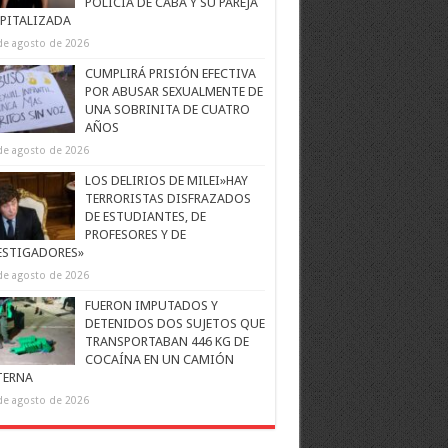
POLICÍA DE CABA Y SU PAREJA
PITALIZADA
de agosto de 2026
CUMPLIRÁ PRISIÓN EFECTIVA
POR ABUSAR SEXUALMENTE DE
UNA SOBRINITA DE CUATRO
AÑOS
de agosto de 2026
LOS DELIRIOS DE MILEI»HAY
TERRORISTAS DISFRAZADOS
DE ESTUDIANTES, DE
PROFESORES Y DE
ESTIGADORES»
de agosto de 2026
FUERON IMPUTADOS Y
DETENIDOS DOS SUJETOS QUE
TRANSPORTABAN 446 KG DE
COCAÍNA EN UN CAMIÓN
TERNA
de agosto de 2026