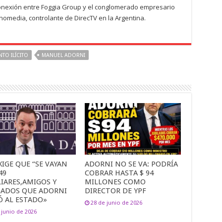
conexión entre Foggia Group y el conglomerado empresario
hnomedia, controlante de DirecTV en la Argentina.
TO ILÍCITO
MANUEL ADORNI
XIGE QUE “SE VAYAN
ADORNI NO SE VA: PODRÍA
49
COBRAR HASTA $ 94
IARES,AMIGOS Y
MILLONES COMO
GADOS QUE ADORNI
DIRECTOR DE YPF
Ó AL ESTADO»
28 de junio de 2026
 junio de 2026