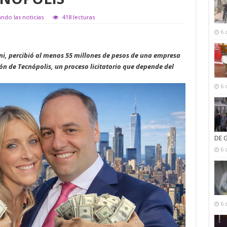
ndo las noticias
418 lecturas
6 
ni, percibió al menos 55 millones de pesos de una empresa
ión de Tecnópolis, un proceso licitatorio que depende del
6 
DE 
6 
6 