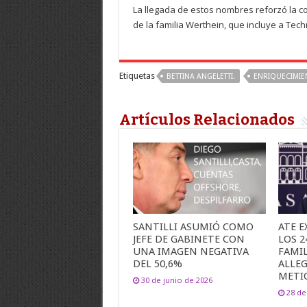
La llegada de estos nombres reforzó la 
de la familia Werthein, que incluye a Tec
Etiquetas
BETTINA ANGELETTI.
ENRIQUECIMIEN
Artículos Relacionados
SANTILLI ASUMIÓ COMO
ATE E
JEFE DE GABINETE CON
LOS 2
UNA IMAGEN NEGATIVA
FAMIL
DEL 50,6%
ALLE
METI
30 de junio de 2026
28 de