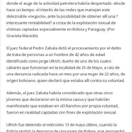
donde el auge de la actividad petrolera habría despertado -desde
hace un tiempo- el interés de las redes que manejan este
deleznable «negocio», ante la posibilidad de obtener allí una ?
interesante rentabilidad? a costa de la explotación sexual de
víctimas captadas especialmente en Bolivia y Paraguay. (Por
Graciela Macedo)
El juez federal Pedro Zabala dictó el procesamiento por el delito
de trata de personas a un hombre de 42 años de edad
identificado como Jorge Ullrich, dueño de uno de los cuatro
cabarés que funcionan en la localidad de 25 de Mayo, a raíz de
una denuncia radicada hace un mes por una mujer de 22 años, de
origen boliviano, quien declaró que estaba allí contra su voluntad.
Además, el juez Zabala habría considerado que otras cinco
jóvenes que declararon en la misma causa y que habrían
manifestado que estaban en «El Rancho» por propia voluntad,
fueron en realidad captadas con fines de explotación sexual.
Ullrich fue detenido el miércoles 13 de mayo último, cuando la
Policía recibió la denuncia de una joven de Bolivia, que aprovechó