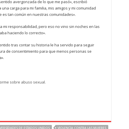
sentido avergonzada de lo que me pasó», escribió
a una carga para mi familia, mis amigos y mi comunidad
que es tan común en nuestras comunidades».
a mi responsabilidad, pero eso no vino sin noches en las
aba haciendo lo correcto».
tido tras contar su historia le ha servido para seguir
tura de consentimiento para que menos personas se
a».
nforme sobre abuso sexual.
IVERSIDADES DE ESTADOS UNIDOS
VIOLENCIA CONTRA LAS MUJERES