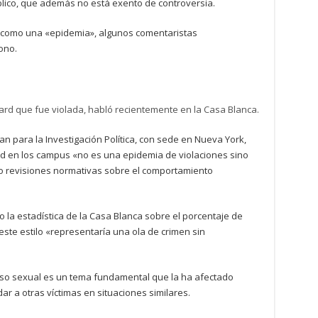
lico, que además no está exento de controversia.
o como una «epidemia», algunos comentaristas
ono.
rd que fue violada, habló recientemente en la Casa Blanca.
n para la Investigación Política, con sede en Nueva York,
dad en los campus «no es una epidemia de violaciones sino
ro revisiones normativas sobre el comportamiento
 la estadística de la Casa Blanca sobre el porcentaje de
este estilo «representaría una ola de crimen sin
uso sexual es un tema fundamental que la ha afectado
r a otras víctimas en situaciones similares.