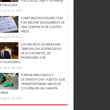
POLICÍA DE CABA Y SU PAREJA
PITALIZADA
de agosto de 2026
CUMPLIRÁ PRISIÓN EFECTIVA
POR ABUSAR SEXUALMENTE DE
UNA SOBRINITA DE CUATRO
AÑOS
de agosto de 2026
LOS DELIRIOS DE MILEI»HAY
TERRORISTAS DISFRAZADOS
DE ESTUDIANTES, DE
PROFESORES Y DE
ESTIGADORES»
de agosto de 2026
FUERON IMPUTADOS Y
DETENIDOS DOS SUJETOS QUE
TRANSPORTABAN 446 KG DE
COCAÍNA EN UN CAMIÓN
TERNA
de agosto de 2026