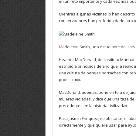
en un reto importante y cada vez más púb
Mientras algunas víctimas lo han descrit
conservadores han preferido darle otro t
Madeleine Smith, una estudiante de Harva
Heather MacDonald, del Instituto Manhatta
escribió a principios de año que la reali
una cultura de parejas borrachas con ce
promiscuo».
MacDonald, además, pone en tela de juicio
mujeres violadas, y dice que una tasa de 
precedentes en la historia civilizada».
Para Jasmin Enríquez, no obstante, el ab
directamente y que quiere usar para ayuda