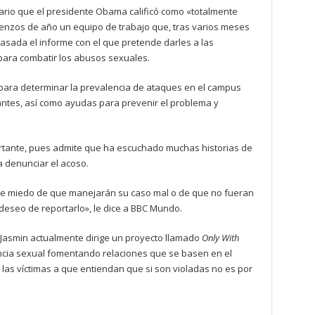
ario que el presidente Obama calificó como «totalmente
ienzos de año un equipo de trabajo que, tras varios meses
asada el informe con el que pretende darles a las
para combatir los abusos sexuales.
para determinar la prevalencia de ataques en el campus
diantes, así como ayudas para prevenir el problema y
rtante, pues admite que ha escuchado muchas historias de
a denunciar el acoso.
se miedo de que manejarán su caso mal o de que no fueran
deseo de reportarlo», le dice a BBC Mundo.
 Jasmin actualmente dirige un proyecto llamado
Only With
lencia sexual fomentando relaciones que se basen en el
las víctimas a que entiendan que si son violadas no es por