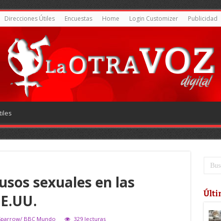
Direcciones Útiles
Encuestas
Home
Login Customizer
Publicidad
iles
usos sexuales en las
Últi
EE.UU.
 Sparrow/ BBC Mundo
329 lecturas