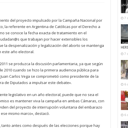
7 
miento del proyecto impulsado por la Campaña Nacional por
ito, la referente en Argentina de Católicas por el Derecho a
 no se conoce la fecha exacta de tratamiento en el
ciudadan@s que trabajan por hacer extensibles los
ue la despenalización y legalización del aborto se mantenga
HER
este año electoral.
7 
 2011 se produzca la discusión parlamentaria, ya que según
de 2010 cuando se hizo la primera audiencia pública para
. Juan Carlos Vega se comprometió como presidente de la
ra de Diputados a impulsar este debate».
6 
nte legislativo en un año electoral, puede que no sea el
romiso es mantener viva la campaña en ambas Cámaras, con
iden del proyecto de interrupción voluntaria del embarazo
 ese mismo marco», destacó.
6 
, tanto antes como después de las elecciones porque hay