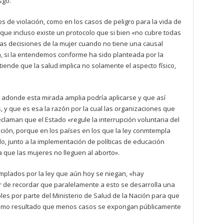
sgo.
s de violación, como en los casos de peligro para la vida de
 y que incluso existe un protocolo que si bien «no cubre todas
as decisiones de la mujer cuando no tiene una causal
 si la entendemos conforme ha sido planteada por la
iende que la salud implica no solamente el aspecto físico,
adonde esta mirada amplia podría aplicarse y que así
 y que es esa la razón por la cual las organizaciones que
claman que el Estado «regule la interrupción voluntaria del
ión, porque en los países en los que la ley conmtempla
, junto a la implementación de políticas de educación
a que las mujeres no lleguen al aborto».
mplados por la ley que aún hoy se niegan, «hay
ar de recordar que paralelamente a esto se desarrolla una
bles por parte del Ministerio de Salud de la Nación para que
o como resultado que menos casos se expongan públicamente