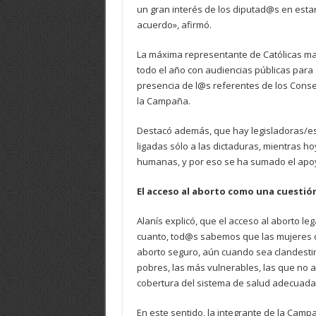
un gran interés de los diputad@s en est
acuerdo», afirmó.
La máxima representante de Católicas man
todo el año con audiencias públicas para 
presencia de l@s referentes de los Conse
la Campaña.
Destacó además, que hay legisladoras/es
ligadas sólo a las dictaduras, mientras ho
humanas, y por eso se ha sumado el apoy
El acceso al aborto como una cuestión 
Alanís explicó, que el acceso al aborto leg
cuanto, tod@s sabemos que las mujeres de
aborto seguro, aún cuando sea clandestin
pobres, las más vulnerables, las que no a
cobertura del sistema de salud adecuadam
En este sentido, la integrante de la Cam