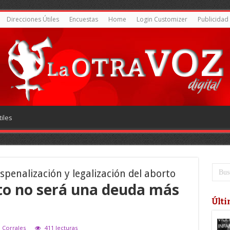
Direcciones Útiles
Encuestas
Home
Login Customizer
Publicidad
iles
penalización y legalización del aborto
rto no será una deuda más
Últi
l Corrales
411 lecturas