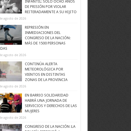
INFANTIL: SOLO OCHO AÑOS
DE PRISIÓN POR VIOLAR
REITERADAMENTE A SU HIJITO
de agosto de 2026
REPRESIÓN EN
INMEDIACIONES DEL
CONGRESO DE LA NACIÓN:
MÁS DE 1500 PERSONAS
IDAS
de agosto de 2026
CONTINÚA ALERTA
METEOROLÓGICA POR
VIENTOS EN DISTINTAS
ZONAS DE LA PROVINCIA
de agosto de 2026
EN BARRIO SOLIDARIDAD
HABRÁ UNA JORNADA DE
SERVICIOS Y DERECHOS DE LAS
MUJERES
de agosto de 2026
CONGRESO DE LA NACIÓN :LA