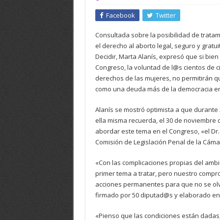
Facebook
Twitter
Consultada sobre la posibilidad de trata
el derecho al aborto legal, seguro y gratu
Decidir, Marta Alanís, expresó que si bien
Congreso, la voluntad de l@s cientos de 
derechos de las mujeres, no permitirán q
como una deuda más de la democracia en 
Alanís se mostró optimista a que durante
ella misma recuerda, el 30 de noviembre 
abordar este tema en el Congreso, «el Dr
Comisión de Legislación Penal de la Cáma
«Con las complicaciones propias del ambie
primer tema a tratar, pero nuestro comp
acciones permanentes para que no se olv
firmado por 50 diputad@s y elaborado en
«Pienso que las condiciones están dadas