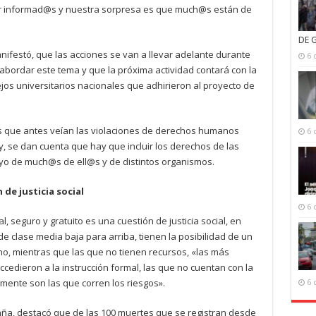
ar informad@s y nuestra sorpresa es que much@s están de
DE 
ifestó, que las acciones se van a llevar adelante durante
6 
abordar este tema y que la próxima actividad contará con la
jos universitarios nacionales que adhirieron al proyecto de
 que antes veían las violaciones de derechos humanos
6 
y, se dan cuenta que hay que incluir los derechos de las
o de much@s de ell@s y de distintos organismos.
de justicia social
6 
al, seguro y gratuito es una cuestión de justicia social, en
 clase media baja para arriba, tienen la posibilidad de un
o, mientras que las que no tienen recursos, «las más
ccedieron a la instrucción formal, las que no cuentan con la
ente son las que corren los riesgos».
6 
paña, destacó que de las 100 muertes que se registran desde