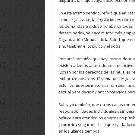
ampara a la mujer, cuya salud está en rie
En este mismo sentido, refirió que en caso
la mujer gestante, la legislación es clara
las demandas e incluso no abarca todas l
determinada», se hace mucho más amplia,
Organización Mundial de la Salud, que ent
sino también el psíquico y el social.
Remarcó también, que hay jurisprudencia 
existen además antecedentes restrictivos,
luchan por los derechos de las mujeres re
embarazo hasta las 12 semanas de gestac
esto, las muertes maternas han disminuído
sexual para decidir y anticonceptivos par
Subrayó también, que en los casos conte
responsabilidades individuales», sin dej
política para atender los abortos no puni
la práctica se garantice, lo que ha dad
en los últimos tiempos.