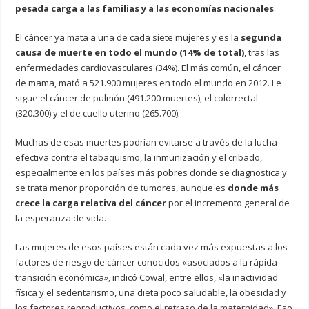
pesada carga a las familias y a las economías nacionales
.
El cáncer ya mata a una de cada siete mujeres y es la
segunda
causa de muerte en todo el mundo (14% de total)
, tras las
enfermedades cardiovasculares (34%). El más común, el cáncer
de mama, mató a 521.900 mujeres en todo el mundo en 2012. Le
sigue el cáncer de pulmón (491.200 muertes), el colorrectal
(320.300) y el de cuello uterino (265.700).
Muchas de esas muertes podrían evitarse a través de la lucha
efectiva contra el tabaquismo, la inmunización y el cribado,
especialmente en los países más pobres donde se diagnostica y
se trata menor proporción de tumores, aunque es
donde más
crece la carga relativa del cáncer
por el incremento general de
la esperanza de vida.
Las mujeres de esos países están cada vez más expuestas a los
factores de riesgo de cáncer conocidos «asociados a la rápida
transición económica», indicó Cowal, entre ellos, «la inactividad
física y el sedentarismo, una dieta poco saludable, la obesidad y
los factores reproductivos, como el retraso de la maternidad». Eso