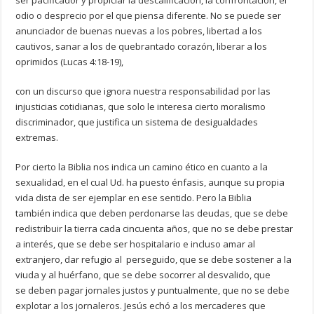
ser pacificador y propiciar la descalificación, la confrontación, el
odio o desprecio por el que piensa diferente. No se puede ser
anunciador de buenas nuevas a los pobres, libertad a los
cautivos, sanar a los de quebrantado corazón, liberar a los
oprimidos (Lucas 4:18-19),
con un discurso que ignora nuestra responsabilidad por las
injusticias cotidianas, que solo le interesa cierto moralismo
discriminador, que justifica un sistema de desigualdades
extremas.
Por cierto la Biblia nos indica un camino ético en cuanto a la
sexualidad, en el cual Ud. ha puesto énfasis, aunque su propia
vida dista de ser ejemplar en ese sentido. Pero la Biblia
también indica que deben perdonarse las deudas, que se debe
redistribuir la tierra cada cincuenta años, que no se debe prestar
a interés, que se debe ser hospitalario e incluso amar al
extranjero, dar refugio al perseguido, que se debe sostener a la
viuda y al huérfano, que se debe socorrer al desvalido, que
se deben pagar jornales justos y puntualmente, que no se debe
explotar a los jornaleros. Jesús echó a los mercaderes que