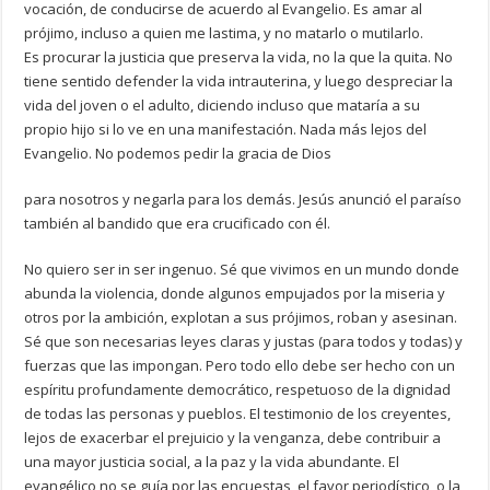
vocación, de conducirse de acuerdo al Evangelio. Es amar al
prójimo, incluso a quien me lastima, y no matarlo o mutilarlo.
Es procurar la justicia que preserva la vida, no la que la quita. No
tiene sentido defender la vida intrauterina, y luego despreciar la
vida del joven o el adulto, diciendo incluso que mataría a su
propio hijo si lo ve en una manifestación. Nada más lejos del
Evangelio. No podemos pedir la gracia de Dios
para nosotros y negarla para los demás. Jesús anunció el paraíso
también al bandido que era crucificado con él.
No quiero ser in ser ingenuo. Sé que vivimos en un mundo donde
abunda la violencia, donde algunos empujados por la miseria y
otros por la ambición, explotan a sus prójimos, roban y asesinan.
Sé que son necesarias leyes claras y justas (para todos y todas) y
fuerzas que las impongan. Pero todo ello debe ser hecho con un
espíritu profundamente democrático, respetuoso de la dignidad
de todas las personas y pueblos. El testimonio de los creyentes,
lejos de exacerbar el prejuicio y la venganza, debe contribuir a
una mayor justicia social, a la paz y la vida abundante. El
evangélico no se guía por las encuestas, el favor periodístico, o la