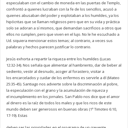
especulaban con el cambio de moneda en las puertas de Templo,
confrontó a quienes lucraban con la fe de los sencillos, acusó a
quienes abusaban del poder y explotaban a los humildes, ya los
hipócritas que se llaman religiosos pero que en su vida y práctica
solo se adoran a sí mismos, que demandan sacrificios a otros que
ellos no cumplen, pero que viven en el lujo. No le he escuchado a
Ud. siquiera mencionar estos temas; al contrario, a veces sus
palabras y hechos parecen justificar lo contrario.
Jesús exhorta a repartir la riqueza entre los humildes (Lucas
12:32-34). Nos señala que alimentar al hambriento, dar de beber al
sediento, vestir al desnudo, acoger al forastero, visitar a
los encarcelados y cuidar de los enfermos es servirle a él (Mateo
25:35-45). Santiago nos advierte sobre la discriminación al pobre,
la especulación con el grano y la acumulación de riqueza y
el incumplimiento en los jornales. San Pablo nos dice que el amor
al dinero es la raíz de todos los males y que los ricos de este
mundo deben ser generosos en buenas obras (1ª Timoteo 6:10,
17-19). Estas
deben ser las prioridades en el programa de un creyente