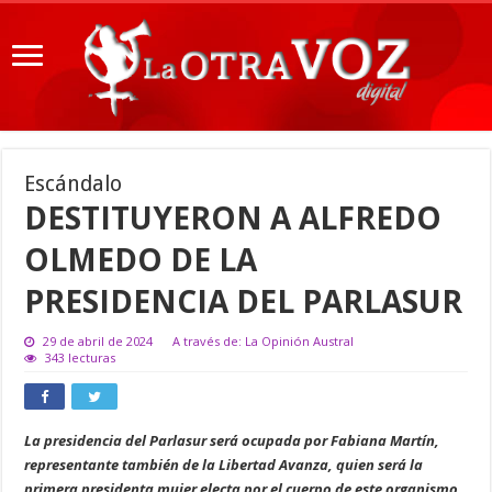
Escándalo
DESTITUYERON A ALFREDO
OLMEDO DE LA
PRESIDENCIA DEL PARLASUR
29 de abril de 2024
A través de: La Opinión Austral
343 lecturas
La presidencia del Parlasur será ocupada por Fabiana Martín,
representante también de la Libertad Avanza, quien será la
primera presidenta mujer electa por el cuerpo de este organismo