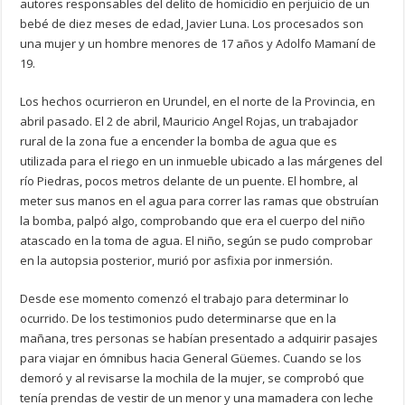
autores responsables del delito de homicidio en perjuicio de un
bebé de diez meses de edad, Javier Luna. Los procesados son
una mujer y un hombre menores de 17 años y Adolfo Mamaní de
19.
Los hechos ocurrieron en Urundel, en el norte de la Provincia, en
abril pasado. El 2 de abril, Mauricio Angel Rojas, un trabajador
rural de la zona fue a encender la bomba de agua que es
utilizada para el riego en un inmueble ubicado a las márgenes del
río Piedras, pocos metros delante de un puente. El hombre, al
meter sus manos en el agua para correr las ramas que obstruían
la bomba, palpó algo, comprobando que era el cuerpo del niño
atascado en la toma de agua. El niño, según se pudo comprobar
en la autopsia posterior, murió por asfixia por inmersión.
Desde ese momento comenzó el trabajo para determinar lo
ocurrido. De los testimonios pudo determinarse que en la
mañana, tres personas se habían presentado a adquirir pasajes
para viajar en ómnibus hacia General Güemes. Cuando se los
demoró y al revisarse la mochila de la mujer, se comprobó que
tenía prendas de vestir de un menor y una mamadera con leche