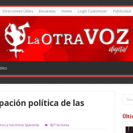
Direcciones Útiles
Encuestas
Home
Login Customizer
Publicidad
iles
pación política de las
Últi
amos y Verónica Spaventa
827 lecturas