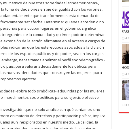
al y multiétnico de nuestras sociedades latinoamericanas-,
n la toma de decisiones en pie de igualdad con los varones,
no fundamentalmente que transformemos esta demanda de
efectivamente satisfecha. Determinar quiénes acceden o no
s personas para ocupar lugares en el gobierno; significa
PAR
as integrantes de la comunidad y quiénes podrán determinar
4 
la extensión de la acción afirmativa en el acceso a cargos de
ibles indicarían que los estereotipos asociados a la división
eres de los espacios públicos y de poder, sea en los cargos
n embargo, necesitamos analizar el perfil sociodemográfico -
tro país, para valorar adecuadamente los déficits pero
HOS
n las nuevas identidades que construyen las mujeres- para
4 
proponemos ejercitar.
acidades -sobre todo simbólicas- adquiridas por las mujeres
o impedimentos socio políticos para su ejercicio efectivo.
4 
 investigación que no solo analice con qué contamos sino
ero en materia de derechos y participación política, implica
uales aún inexplorados en nuestro medio. La calidad, la
as que pretenden asegurar los derechos de las mujeres,