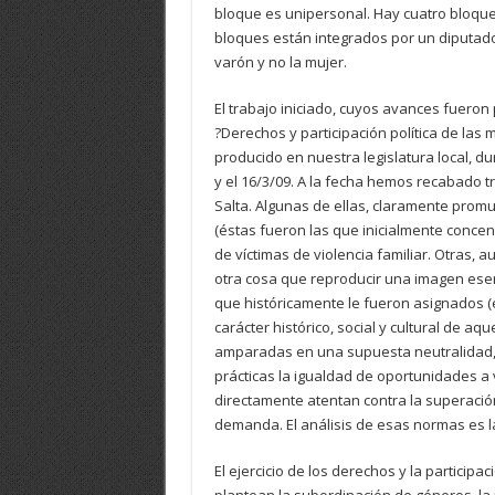
bloque es unipersonal. Hay cuatro bloqu
bloques están integrados por un diputado
varón y no la mujer.
El trabajo iniciado, cuyos avances fueron
?Derechos y participación política de las 
producido en nuestra legislatura local, d
y el 16/3/09. A la fecha hemos recabado t
Salta. Algunas de ellas, claramente prom
(éstas fueron las que inicialmente concen
de víctimas de violencia familiar. Otras, 
otra cosa que reproducir una imagen esenc
que históricamente le fueron asignados (
carácter histórico, social y cultural de aq
amparadas en una supuesta neutralidad, 
prácticas la igualdad de oportunidades a
directamente atentan contra la superació
demanda. El análisis de esas normas es 
El ejercicio de los derechos y la particip