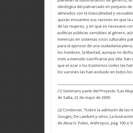
plantean la subordinación de géneros, la 
ideológica del patriarcado en perjuicio de
alineados con la masculinidad y sexualid
quizás encuentre sus razones en que la v
de las mujeres, y en que es necesario co
políticas públicas sensibles al género, 
inmersas en sistemas socio culturales patr
para el ejercicio de una ciudadanía plena
los hombres, la libertad, aunque no disfru
visto a menudo sacrificarse por ella: ha
que el azar o los trastornos civiles las ha
los varones las han excluido en todos lo
———————————————————
(1)
Seminario parte del Proyecto ?Las Mujer
de Salta, 22 de mayo de 2009.
(2)
Condorcet, ?Sobre la admisión de las m
Gouges, De Lambert y otros, La ilustración 
de Alicia H. Puleo, Anthropos, pág. 100 a 1