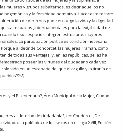
inferiorización social de las mujeres y la supremacía
 las mujeres y grupos subalternos, es decir aquellos no
ad hegemónica y la feminidad normativa. Hacer este recorte
ulneración de derechos pone en juego la vida y la dignidad
nquistar espacios gubernamentales para la exigibilidad de
aún cuando esos espacios integren estructuras mayores
iarcales. La participación política es condición necesaria
. Porque al decir de Condorcet, las mujeres ??aman, como
ten de todas sus ventajas; y, en las repúblicas, se las ha
n demostrado poseer las virtudes del ciudadano cada vez
n colocado en un escenario del que el orgullo y la tiranía de
s pueblos??
(2)
———————————–
es y el Bicentenario?, Área Municipal de la Mujer, Ciudad
ujeres al derecho de ciudadanía?, en: Condorcet, De
olvidada. La polémica de los sexos en el siglo XVIII, Edición
06.