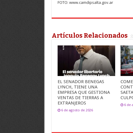
FOTO: www.camdipsalta.gov.ar
Artículos Relacionados
EL SENADOR BENEGAS
COME
LYNCH, TIENE UNA
CONT
EMPRESA QUE GESTIONA
SAET
VENTAS DE TIERRAS A
CULP
EXTRANJEROS
6 de 
6 de agosto de 2026