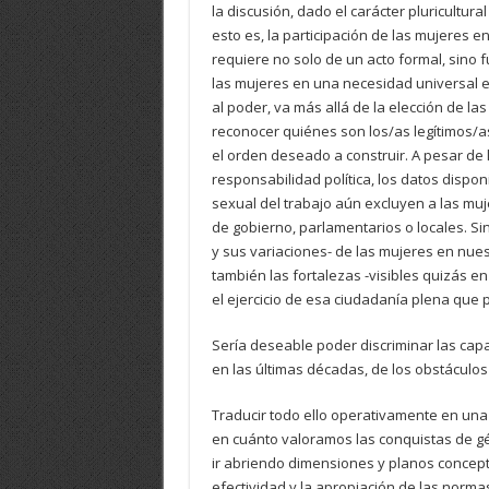
la discusión, dado el carácter pluricultur
esto es, la participación de las mujeres e
requiere no solo de un acto formal, si
las mujeres en una necesidad universal 
al poder, va más allá de la elección de la
reconocer quiénes son los/as legítimos/
el orden deseado a construir. A pesar de 
responsabilidad política, los datos dispon
sexual del trabajo aún excluyen a las muj
de gobierno, parlamentarios o locales. Si
y sus variaciones- de las mujeres en nues
también las fortalezas -visibles quizás e
el ejercicio de esa ciudadanía plena que 
Sería deseable poder discriminar las cap
en las últimas décadas, de los obstáculos 
Traducir todo ello operativamente en una
en cuánto valoramos las conquistas de gén
ir abriendo dimensiones y planos concept
efectividad y la apropiación de las norm