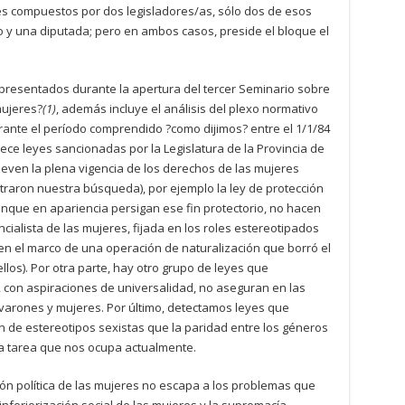
es compuestos por dos legisladores/as, sólo dos de esos
 y una diputada; pero en ambos casos, preside el bloque el
 presentados durante la apertura del tercer Seminario sobre
mujeres?
(1)
, además incluye el análisis del plexo normativo
urante el período comprendido ?como dijimos? entre el 1/1/84
rece leyes sancionadas por la Legislatura de la Provincia de
ueven la plena vigencia de los derechos de las mujeres
traron nuestra búsqueda), por ejemplo la ley de protección
aunque en apariencia persigan ese fin protectorio, no hacen
ialista de las mujeres, fijada en los roles estereotipados
en el marco de una operación de naturalización que borró el
uellos). Por otra parte, hay otro grupo de leyes que
con aspiraciones de universalidad, no aseguran en las
 varones y mujeres. Por último, detectamos leyes que
n de estereotipos sexistas que la paridad entre los géneros
la tarea que nos ocupa actualmente.
ación política de las mujeres no escapa a los problemas que