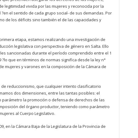
e legitimidad vivida por las mujeres y reconocida por la
l ?en el sentido de cada grupo social- de sus demandas. Por
o de los déficits sino también el de las capacidades y
 primera etapa, estamos realizando una investigación de
ucción legislativa con perspectiva de género en Salta. Ello
ales sancionadas durante el período comprendido entre el 1
 ?lo que en términos de normas significa desde la ley n°
e de mujeres y varones en la composición de la Cámara de
 de reduccionismo, que cualquier intento clasificatorio
tomamos dos dimensiones, entre las tantas posibles: el
mo parámetro la promoción o defensa de derechos de las
omposición del órgano productor, teniendo como parámetro
 mujeres al Cuerpo Legislativo.
9, en la Cámara Baja de la Legislatura de la Provincia de