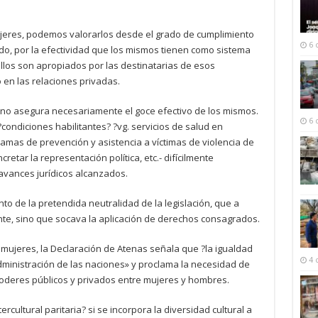
eres, podemos valorarlos desde el grado de cumplimiento
6 
o, por la efectividad que los mismos tienen como sistema
llos son apropiados por las destinatarias de esos
 en las relaciones privadas.
 no asegura necesariamente el goce efectivo de los mismos.
6 
 ?condiciones habilitantes? ?vg. servicios de salud en
amas de prevención y asistencia a víctimas de violencia de
etar la representación política, etc.- difícilmente
avances jurídicos alcanzados.
to de la pretendida neutralidad de la legislación, que a
nte, sino que socava la aplicación de derechos consagrados.
as mujeres, la Declaración de Atenas señala que ?la igualdad
4 
dministración de las naciones» y proclama la necesidad de
poderes públicos y privados entre mujeres y hombres.
rcultural paritaria? si se incorpora la diversidad cultural a