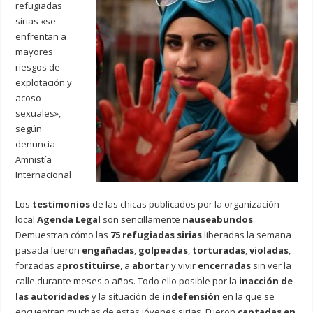
refugiadas
sirias «se
enfrentan a
mayores
riesgos de
explotación y
acoso
sexuales»,
según
denuncia
Amnistía
Internacional
Los
testimonios
de las chicas publicados por la organización
local
Agenda Legal
son sencillamente
nauseabundos
.
Demuestran cómo las
75 refugiadas sirias
liberadas la semana
pasada fueron
engañadas
,
golpeadas
,
torturadas
,
violadas
,
forzadas a
prostituirse
, a
abortar
y vivir
encerradas
sin ver la
calle durante meses o años. Todo ello posible por la
inacción de
las autoridades
y la situación de
indefensión
en la que se
encuentran muchas de estas jóvenes sirias. Fueron
captadas en