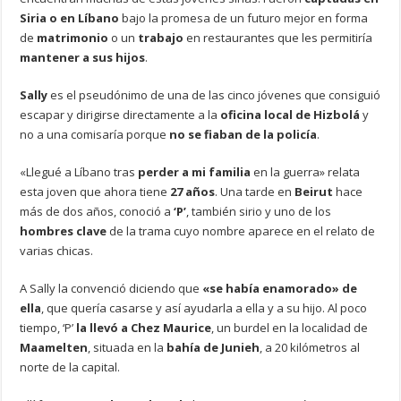
Siria o en Líbano
bajo la promesa de un futuro mejor en forma
de
matrimonio
o un
trabajo
en restaurantes que les permitiría
mantener a sus hijos
.
Sally
es el pseudónimo de una de las cinco jóvenes que consiguió
escapar y dirigirse directamente a la
oficina local de Hizbolá
y
no a una comisaría porque
no se fiaban de la policía
.
«Llegué a Líbano tras
perder a mi familia
en la guerra» relata
esta joven que ahora tiene
27 años
. Una tarde en
Beirut
hace
más de dos años, conoció a
‘P’
, también sirio y uno de los
hombres clave
de la trama cuyo nombre aparece en el relato de
varias chicas.
A Sally la convenció diciendo que
«se había enamorado» de
ella
, que quería casarse y así ayudarla a ella y a su hijo. Al poco
tiempo, ‘P’
la llevó a Chez Maurice
, un burdel en la localidad de
Maamelten
, situada en la
bahía de Junieh
, a 20 kilómetros al
norte de la capital.