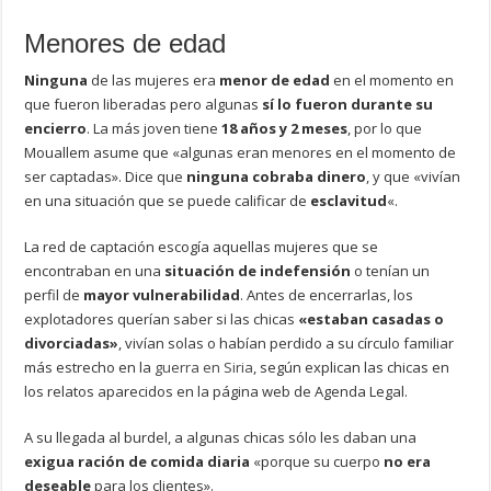
Menores de edad
Ninguna
de las mujeres era
menor de edad
en el momento en
que fueron liberadas pero algunas
sí lo fueron durante su
encierro
. La más joven tiene
18 años y 2 meses
, por lo que
Mouallem asume que «algunas eran menores en el momento de
ser captadas». Dice que
ninguna cobraba dinero
, y que «vivían
en una situación que se puede calificar de
esclavitud
«.
La red de captación escogía aquellas mujeres que se
encontraban en una
situación de indefensión
o tenían un
perfil de
mayor vulnerabilidad
. Antes de encerrarlas, los
explotadores querían saber si las chicas
«estaban casadas o
divorciadas»
, vivían solas o habían perdido a su círculo familiar
más estrecho en la
guerra en Siria
, según explican las chicas en
los relatos aparecidos en la página web de Agenda Legal.
A su llegada al burdel, a algunas chicas sólo les daban una
exigua ración de comida diaria
«porque su cuerpo
no era
deseable
para los clientes».