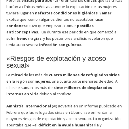
Pero las
visitas para abortar
eran casi las
únicas
que las chicas
hacían a clínicas médicas aunque la explotación de las mujeres
tuviera lugar en
nefastas condiciones higiénicas
.
Samar
explica que, como «algunos clientes no aceptaban
usar
condones
«, tuvo que empezar a tomar
pastillas
anticonceptivas
. Fue durante ese periodo en que comenzó a
sufrir
hemorragias
, y los posteriores análisis revelaron que
tenía «una severa
infección sanguínea
«.
«Riesgos de explotación y acoso
sexual»
La
mitad
de los más de
cuatro millones de refugiados sirios
en la región son
mujeres
, una cuarta parte menores de edad. A
ellos se suman los más de
siete millones de desplazados
internos en Siria
debido al conflicto.
Amnistía Internacional
(AI) advertía en un
informe publicado en
Febrero que las refugiadas sirias en Líbano «se enfrentan a
mayores riesgos de explotación y acoso sexual»
. La organización
apuntaba que «el
déficit en la ayuda humanitaria
y