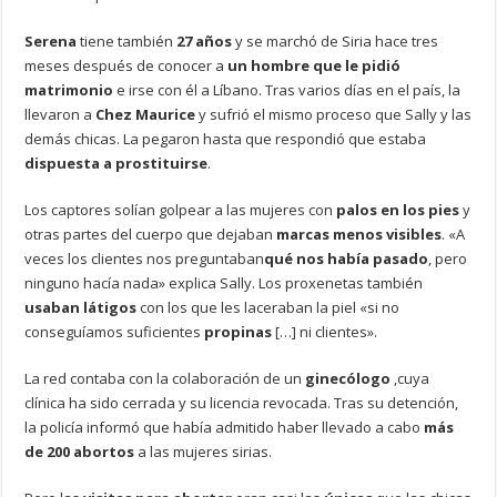
Serena
tiene también
27 años
y se marchó de Siria hace tres
meses después de conocer a
un hombre que le pidió
matrimonio
e irse con él a Líbano. Tras varios días en el país, la
llevaron a
Chez Maurice
y sufrió el mismo proceso que Sally y las
demás chicas. La pegaron hasta que respondió que estaba
dispuesta a prostituirse
.
Los captores solían golpear a las mujeres con
palos en los pies
y
otras partes del cuerpo que dejaban
marcas menos visibles
. «A
veces los clientes nos preguntaban
qué nos había pasado
, pero
ninguno hacía nada» explica Sally. Los proxenetas también
usaban látigos
con los que les laceraban la piel «si no
conseguíamos suficientes
propinas
[…] ni clientes».
La red contaba con la colaboración de un
ginecólogo
,cuya
clínica ha sido cerrada y su licencia revocada. Tras su detención,
la policía informó que había admitido haber llevado a cabo
más
de 200 abortos
a las mujeres sirias.