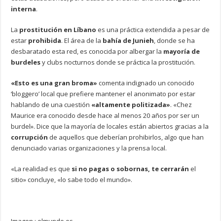
interna
.
La
prostitución en Líbano
es una práctica extendida a pesar de
estar
prohibida
. El área de la
bahía de Junieh
, donde se ha
desbaratado esta red, es conocida por albergar la
mayoría de
burdeles
y clubs nocturnos donde se práctica la prostitución.
«Esto es una gran broma»
comenta indignado un conocido
‘bloggero’ local que prefiere mantener el anonimato por estar
hablando de una cuestión
«altamente politizada»
. «Chez
Maurice era conocido desde hace al menos 20 años por ser un
burdel». Dice que la mayoría de locales están abiertos gracias a la
corrupción
de aquellos que deberían prohibirlos, algo que han
denunciado varias organizaciones y la prensa local.
«La realidad es que
si no pagas o sobornas, te cerrarán
el
sitio» concluye, «lo sabe todo el mundo».