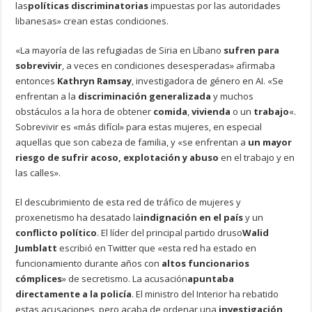
las
políticas discriminatorias
impuestas por las autoridades
libanesas» crean estas condiciones.
«La mayoría de las refugiadas de Siria en Líbano
sufren para
sobrevivir
, a veces en condiciones desesperadas» afirmaba
entonces
Kathryn Ramsay
, investigadora de género en AI. «Se
enfrentan a la
discriminación generalizada
y muchos
obstáculos a la hora de obtener
comida
,
vivienda
o un
trabajo
«.
Sobrevivir es «más difícil» para estas mujeres, en especial
aquellas que son cabeza de familia, y «se enfrentan a
un mayor
riesgo de sufrir acoso, explotación y abuso
en el trabajo y en
las calles».
El descubrimiento de esta red de tráfico de mujeres y
proxenetismo ha desatado la
indignación en el país
y un
conflicto político
. El líder del principal partido druso
Walid
Jumblatt
escribió en Twitter que «esta red ha estado en
funcionamiento durante años con
altos funcionarios
cómplices
» de secretismo. La acusación
apuntaba
directamente a la policía
. El ministro del Interior ha rebatido
estas acusaciones, pero acaba de ordenar una
investigación