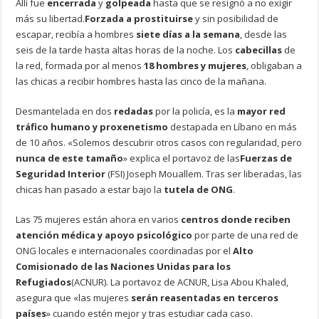
Allí fue
encerrada
y
golpeada
hasta que se resignó a no exigir
más su libertad.
Forzada a prostituirse
y sin posibilidad de
escapar, recibía a hombres
siete días a la semana
, desde las
seis de la tarde hasta altas horas de la noche. Los
cabecillas
de
la red, formada por al menos
18 hombres y mujeres
, obligaban a
las chicas a recibir hombres hasta las cinco de la mañana.
Desmantelada en dos
redadas
por la policía, es la
mayor red
tráfico humano y proxenetismo
destapada en Líbano en más
de 10 años. «Solemos descubrir otros casos con regularidad, pero
nunca de este tamaño
» explica el portavoz de las
Fuerzas de
Seguridad Interior
(FSI) Joseph Mouallem. Tras ser liberadas, las
chicas han pasado a estar bajo la
tutela de ONG
.
Las 75 mujeres están ahora en varios
centros donde reciben
atención médica y apoyo psicológico
por parte de una red de
ONG locales e internacionales coordinadas por el
Alto
Comisionado de las Naciones Unidas para los
Refugiados
(ACNUR). La portavoz de ACNUR, Lisa Abou Khaled,
asegura que «las mujeres
serán reasentadas en terceros
países
» cuando estén mejor y tras estudiar cada caso.