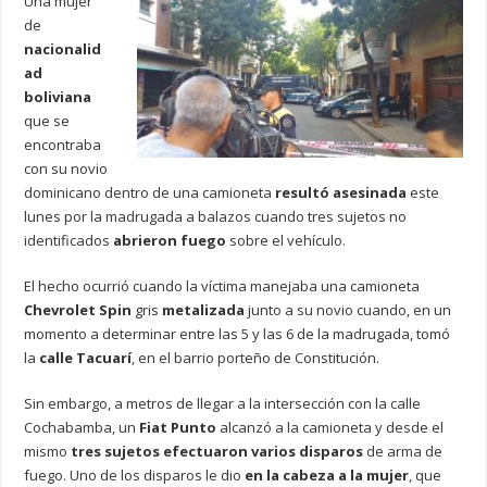
Una mujer
de
nacionalid
ad
boliviana
que se
encontraba
con su novio
dominicano dentro de una camioneta
resultó asesinada
este
lunes por la madrugada a balazos cuando tres sujetos no
identificados
abrieron fuego
sobre el vehículo.
El hecho ocurrió cuando la víctima manejaba una camioneta
Chevrolet Spin
gris
metalizada
junto a su novio cuando, en un
momento a determinar entre las 5 y las 6 de la madrugada, tomó
la
calle Tacuarí
, en el barrio porteño de Constitución.
Sin embargo, a metros de llegar a la intersección con la calle
Cochabamba, un
Fiat Punto
alcanzó a la camioneta y desde el
mismo
tres sujetos efectuaron varios disparos
de arma de
fuego. Uno de los disparos le dio
en la cabeza a la mujer
, que