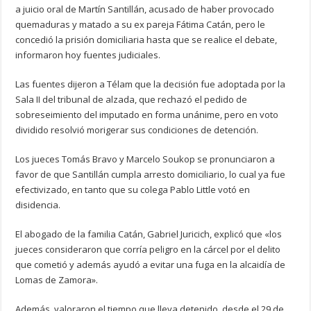
a juicio oral de Martín Santillán, acusado de haber provocado
quemaduras y matado a su ex pareja Fátima Catán, pero le
concedió la prisión domiciliaria hasta que se realice el debate,
informaron hoy fuentes judiciales.
Las fuentes dijeron a Télam que la decisión fue adoptada por la
Sala II del tribunal de alzada, que rechazó el pedido de
sobreseimiento del imputado en forma unánime, pero en voto
dividido resolvió morigerar sus condiciones de detención.
Los jueces Tomás Bravo y Marcelo Soukop se pronunciaron a
favor de que Santillán cumpla arresto domiciliario, lo cual ya fue
efectivizado, en tanto que su colega Pablo Little votó en
disidencia.
El abogado de la familia Catán, Gabriel Juricich, explicó que «los
jueces consideraron que corría peligro en la cárcel por el delito
que cometió y además ayudó a evitar una fuga en la alcaidía de
Lomas de Zamora».
Además, valoraron el tiempo que lleva detenido, desde el 29 de