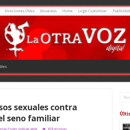
Direcciones Útiles
Encuestas
Home
Login Customizer
Publicida
iles
os sexuales contra
Últi
l seno familiar
ensa Poder Judicial salta
818 lecturas