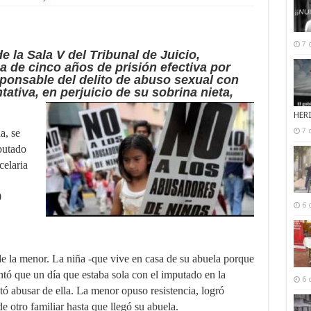
7 
e la Sala V del Tribunal de Juicio,
na de cinco años de prisión efectiva por
sponsable del delito de abuso sexual con
ativa, en perjuicio de su sobrina nieta,
HER
7 
a, se
putado
celaria
0
6 
de la menor. La niña -que vive en casa de su abuela porque
ontó que un día que estaba sola con el imputado en la
6 
ntó abusar de ella. La menor opuso resistencia, logró
de otro familiar hasta que llegó su abuela.