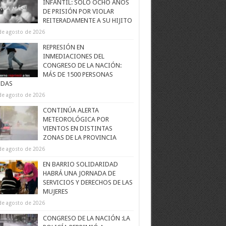
INFANTIL: SOLO OCHO AÑOS
DE PRISIÓN POR VIOLAR
REITERADAMENTE A SU HIJITO
de agosto de 2026
REPRESIÓN EN
INMEDIACIONES DEL
CONGRESO DE LA NACIÓN:
MÁS DE 1500 PERSONAS
IDAS
de agosto de 2026
CONTINÚA ALERTA
METEOROLÓGICA POR
VIENTOS EN DISTINTAS
ZONAS DE LA PROVINCIA
de agosto de 2026
EN BARRIO SOLIDARIDAD
HABRÁ UNA JORNADA DE
SERVICIOS Y DERECHOS DE LAS
MUJERES
de agosto de 2026
CONGRESO DE LA NACIÓN :LA