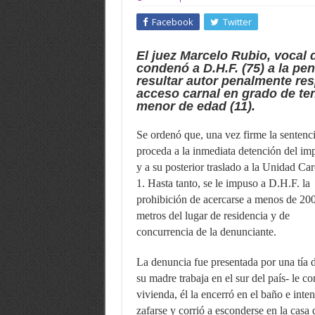
Facebook
Twitter
El juez Marcelo Rubio, vocal d
condenó a D.H.F. (75) a la pe
resultar autor penalmente re
acceso carnal en grado de tent
menor de edad (11).
Se ordenó que, una vez firme la sentenci
proceda a la inmediata detención del im
y a su posterior traslado a la Unidad Car
1. Hasta tanto, se le impuso a D.H.F. la
prohibición de acercarse a menos de 20
metros del lugar de residencia y de
concurrencia de la denunciante.
La denuncia fue presentada por una tía 
su madre trabaja en el sur del país- le c
vivienda, él la encerró en el baño e inte
zafarse y corrió a esconderse en la casa 