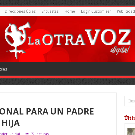
Direcciones Útiles
Encuestas
Home
Login Customizer
Publicidad
iles
IONAL PARA UN PADRE
Últi
 HIJA
oder Judicial
72 lecturas