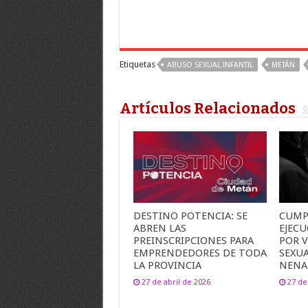
Etiquetas
ABUSO SEXUAL INFANTIL
METÁN
Artículos Relacionados
DESTINO POTENCIA: SE
CUMP
ABREN LAS
EJEC
PREINSCRIPCIONES PARA
POR 
EMPRENDEDORES DE TODA
SEXU
LA PROVINCIA
NENA
27 de abril de 2026
27 de