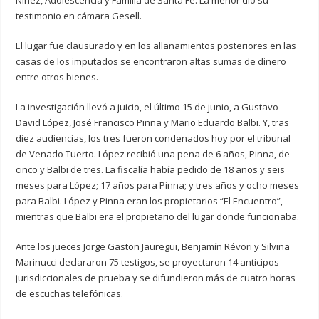
Niñez, Adolescencia y Familia de Santa Fe. La menor dio su
testimonio en cámara Gesell.
El lugar fue clausurado y en los allanamientos posteriores en las
casas de los imputados se encontraron altas sumas de dinero
entre otros bienes.
La investigación llevó a juicio, el último 15 de junio, a Gustavo
David López, José Francisco Pinna y Mario Eduardo Balbi. Y, tras
diez audiencias, los tres fueron condenados hoy por el tribunal
de Venado Tuerto. López recibió una pena de 6 años, Pinna, de
cinco y Balbi de tres. La fiscalía había pedido de 18 años y seis
meses para López; 17 años para Pinna; y tres años y ocho meses
para Balbi. López y Pinna eran los propietarios “El Encuentro”,
mientras que Balbi era el propietario del lugar donde funcionaba.
Ante los jueces Jorge Gaston Jauregui, Benjamín Révori y Silvina
Marinucci declararon 75 testigos, se proyectaron 14 anticipos
jurisdiccionales de prueba y se difundieron más de cuatro horas
de escuchas telefónicas.