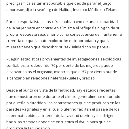
preorgásmica es tan insoportable que decide parar el juego
amoroso», dijo la sexóloga de Halitus, Instituto Médico, a Télam.
Para la especialista, esas cifras hablan «no de una incapacidad
de la mujer para encontrar en sí misma el reflejo fisiológico de su
propia respuesta sexual, sino como consecuencia de mantener la
creencia de que la autoexploración es inapropiada y que las
mujeres tienen que descubrir su sexualidad con su pareja».
«Según estadísticas provenientes de investigaciones sexológicas
confiables, alrededor del 70 por ciento de las mujeres puede
alcanzar solas el orgasmo, mientras que el 57 por ciento puede
alcanzarlo en relaciones heterosexuales», precisó.
Desde el punto de vista de la fertilidad, hay estudios recientes
que demostraron que durante el clímax, generalmente detonado
por el reflejo clitorídeo, las contracciones que se producen en las
paredes vaginales y en el cuello uterino facilitan el pasaje de los
espermatozoides al interior de la cavidad uterina y los dirigen
hacia las trompas donde se encuentra el óvulo para que se
produzca la fecundación.