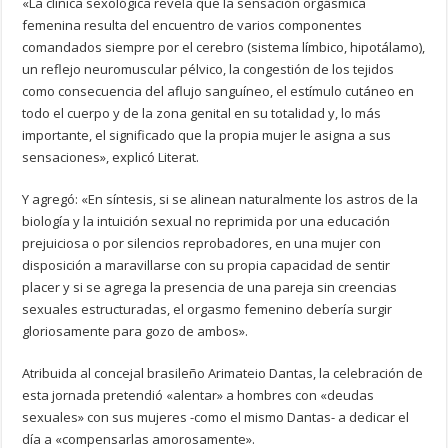
«La clínica sexológica revela que la sensación orgásmica
femenina resulta del encuentro de varios componentes
comandados siempre por el cerebro (sistema límbico, hipotálamo),
un reflejo neuromuscular pélvico, la congestión de los tejidos
como consecuencia del aflujo sanguíneo, el estímulo cutáneo en
todo el cuerpo y de la zona genital en su totalidad y, lo más
importante, el significado que la propia mujer le asigna a sus
sensaciones», explicó Literat.
Y agregó: «En síntesis, si se alinean naturalmente los astros de la
biología y la intuición sexual no reprimida por una educación
prejuiciosa o por silencios reprobadores, en una mujer con
disposición a maravillarse con su propia capacidad de sentir
placer y si se agrega la presencia de una pareja sin creencias
sexuales estructuradas, el orgasmo femenino debería surgir
gloriosamente para gozo de ambos».
Atribuida al concejal brasileño Arimateio Dantas, la celebración de
esta jornada pretendió «alentar» a hombres con «deudas
sexuales» con sus mujeres -como el mismo Dantas- a dedicar el
día a «compensarlas amorosamente».