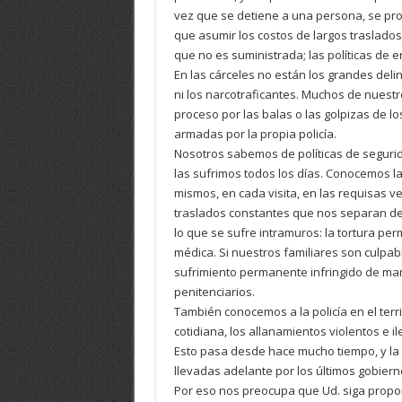
vez que se detiene a una persona, se pro
que asumir los costos de largos traslado
que no es suministrada; las políticas de 
En las cárceles no están los grandes delin
ni los narcotraficantes. Muchos de nuestr
proceso por las balas o las golpizas de l
armadas por la propia policía.
Nosotros sabemos de políticas de segurid
las sufrimos todos los días. Conocemos la
mismos, en cada visita, en las requisas ve
traslados constantes que nos separan de
lo que se sufre intramuros: la tortura per
médica. Si nuestros familiares son culpabl
sufrimiento permanente infringido de man
penitenciarios.
También conocemos a la policía en el territ
cotidiana, los allanamientos violentos e il
Esto pasa desde hace mucho tiempo, y la 
llevadas adelante por los últimos gobiern
Por eso nos preocupa que Ud. siga propo