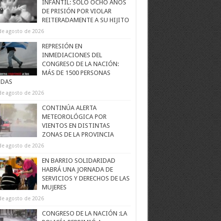
INFANTIL: SOLO OCHO AÑOS
DE PRISIÓN POR VIOLAR
REITERADAMENTE A SU HIJITO
de agosto de 2026
REPRESIÓN EN
INMEDIACIONES DEL
CONGRESO DE LA NACIÓN:
MÁS DE 1500 PERSONAS
IDAS
de agosto de 2026
CONTINÚA ALERTA
METEOROLÓGICA POR
VIENTOS EN DISTINTAS
ZONAS DE LA PROVINCIA
de agosto de 2026
EN BARRIO SOLIDARIDAD
HABRÁ UNA JORNADA DE
SERVICIOS Y DERECHOS DE LAS
MUJERES
de agosto de 2026
CONGRESO DE LA NACIÓN :LA