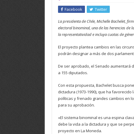
Facebook
Twitter
La presidenta de Chile, Michelle Bachelet, fir
electoral binominal, una de las herencias de 
la representatividad e incluya cuotas de géne
El proyecto plantea cambios en las circun
podrán designar a más de dos parlamenta
De ser aprobado, el Senado aumentará do
a 155 diputados.
Con esta propuesta, Bachelet busca poner 
dictadura (1973-1990), que ha favorecido
políticas y frenado grandes cambios en l
para su aprobación.
«El sistema binominal es una espina clav
debe la vida a la dictadura y que se perpet
proyecto en La Moneda.