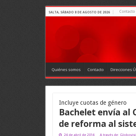
Contacto
SALTA, SÁBADO 8 DE AGOSTO DE 2026
Quiénes somos
Contacto
Direcciones Út
Incluye cuotas de género
Bachelet envía al
de reforma al sist
24 de abril de 2014
A través de: Globovis