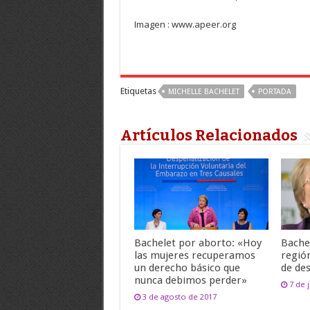
Imagen : www.apeer.org
Etiquetas
MICHELLE BACHELET
PORTADA
Artículos Relacionados
Bachelet por aborto: «Hoy
Bache
las mujeres recuperamos
regió
un derecho básico que
de de
nunca debimos perder»
7 de 
3 de agosto de 2017