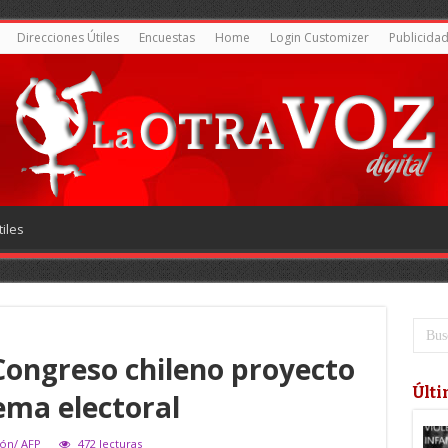
Direcciones Útiles
Encuestas
Home
Login Customizer
Publicida
iles
 Congreso chileno proyecto
Últi
ema electoral
ión/ AFP
472 lecturas