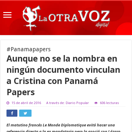
#Panamapapers
Aunque no se la nombra en
ningún documento vinculan
a Cristina con Panamá
Papers
15 de abril de 2016
A través de: Diario Popular
606 lecturas
El matutino francés Le Monde Diplomatique evitó hacer una
referencia directa a la ex mandataria pero la asoció con Lázaro