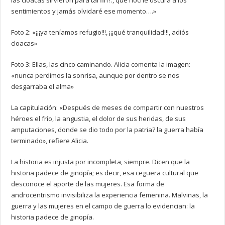
las cloacas sirvieron para tal fin?., que noche oscura a los
sentimientos y jamás olvidaré ese momento….»
Foto 2: «¡¡¡ya teníamos refugio!!!, ¡¡¡qué tranquilidad!!!, adiós
cloacas»
Foto 3: Ellas, las cinco caminando. Alicia comenta la imagen:
«nunca perdimos la sonrisa, aunque por dentro se nos
desgarraba el alma»
La capitulación: «Después de meses de compartir con nuestros
héroes el frío, la angustia, el dolor de sus heridas, de sus
amputaciones, donde se dio todo por la patria? la guerra había
terminado», refiere Alicia.
La historia es injusta por incompleta, siempre. Dicen que la
historia padece de ginopía; es decir, esa ceguera cultural que
desconoce el aporte de las mujeres. Esa forma de
androcentrismo invisibiliza la experiencia femenina. Malvinas, la
guerra y las mujeres en el campo de guerra lo evidencian: la
historia padece de ginopía.