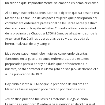
un silencio que, implacablemente, se empeña en demoler el alma.
Alicia Reynoso tenía 23 años cuando le dijeron que su destino era
Malvinas. Ella fue una de las pocas mujeres que participaron del
conflicto: era enfermera profesional de la Fuerza Aérea y estuvo
destacada en un hospital móvil en Comodoro Rivadavia (ciudad
de la provincia de Chubut, a 1.760 kilómetros al extremo sur de la
Argentina). Pasó allí los peores días de su vida, rodeada de
horror, maltrato, dolor y sangre.
Muy pocos saben que hubo mujeres cumpliendo distintas
funciones en la guerra. «Somos enfermeras, pero estamos
preparadas para lo peor y no dude que defenderemos lo
nuestro, hasta derramar la ultima gota de sangre», declaraba ella
a una publicación de 1982.
Hoy Alicia cuenta a SEMlac que la presencia de mujeres en
Malvinas fue un aspecto poco tratado por muchos años.
«Mi destino primario fue las Islas Malvinas. Luego, cuando
llegamos a Comodoro Rivadavia, la superioridad decidió que el