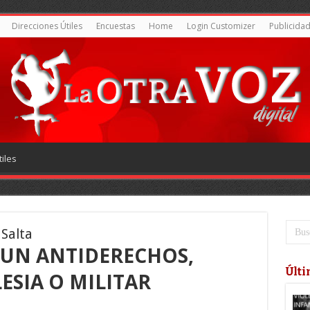
Direcciones Útiles
Encuestas
Home
Login Customizer
Publicida
iles
 Salta
 UN ANTIDERECHOS,
Últi
LESIA O MILITAR