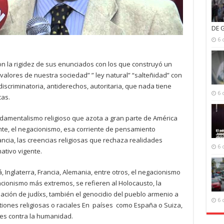
DE 
6 
con la rigidez de sus enunciados con los que construyó un
valores de nuestra sociedad” ” ley natural” “salteñidad” con
iscriminatoria, antiderechos, autoritaria, que nada tiene
6 
cas.
undamentalismo religioso que azota a gran parte de América
ente, el negacionismo, esa corriente de pensamiento
rancia, las creencias religiosas que rechaza realidades
6 
mativo vigente.
Inglaterra, Francia, Alemania, entre otros, el negacionismo
cionismo más extremos, se refieren al Holocausto, la
ación de judíxs, también el genocidio del pueblo armenio a
6 
iones religiosas o raciales En países como España o Suiza,
es contra la humanidad.