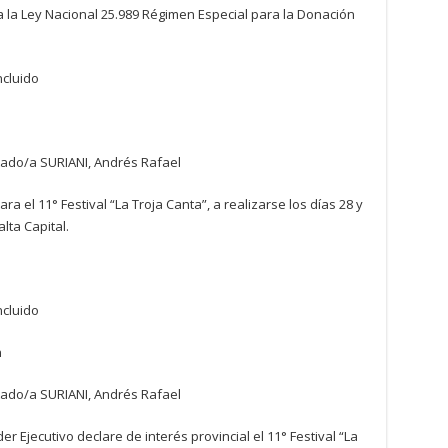
 a la Ley Nacional 25.989 Régimen Especial para la Donación
ncluido
tado/a SURIANI, Andrés Rafael
a el 11° Festival “La Troja Canta”, a realizarse los días 28 y
alta Capital.
ncluido
n
tado/a SURIANI, Andrés Rafael
r Ejecutivo declare de interés provincial el 11° Festival “La