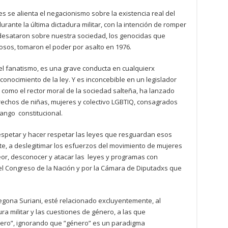
es se alienta el negacionismo sobre la existencia real del
nte la última dictadura militar, con la intención de romper
 desataron sobre nuestra sociedad, los genocidas que
iosos, tomaron el poder por asalto en 1976.
el fanatismo, es una grave conducta en cualquierx
nocimiento de la ley. Y es inconcebible en un legislador
 como el rector moral de la sociedad salteña, ha lanzado
echos de niñas, mujeres y colectivo LGBTIQ, consagrados
rango constitucional.
 respetar y hacer respetar las leyes que resguardan esos
e, a deslegitimar los esfuerzos del movimiento de mujeres
peor, desconocer y atacar las leyes y programas con
el Congreso de la Nación y por la Cámara de Diputadxs que
gona Suriani, esté relacionado excluyentemente, al
ra militar y las cuestiones de género, a las que
nero”, ignorando que ”género” es un paradigma