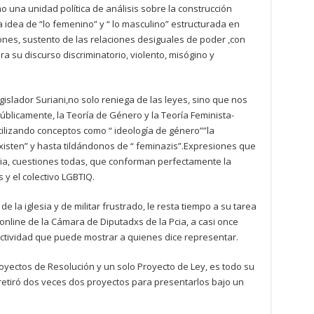
 una unidad política de análisis sobre la construcción
a idea de “lo femenino” y “ lo masculino” estructurada en
ones, sustento de las relaciones desiguales de poder ,con
a su discurso discriminatorio, violento, misógino y
islador Suriani,no solo reniega de las leyes, sino que nos
públicamente, la Teoría de Género y la Teoría Feminista-
ilizando conceptos como “ ideología de género””la
xisten” y hasta tildándonos de “ feminazis”.Expresiones que
lencia, cuestiones todas, que conforman perfectamente la
 y el colectivo LGBTIQ.
e la iglesia y de militar frustrado, le resta tiempo a su tarea
online de la Cámara de Diputadxs de la Pcia, a casi once
ctividad que puede mostrar a quienes dice representar.
oyectos de Resolución y un solo Proyecto de Ley, es todo su
 retiró dos veces dos proyectos para presentarlos bajo un