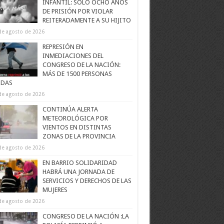
INFANTIL: SOLO OCHO AÑOS
DE PRISIÓN POR VIOLAR
REITERADAMENTE A SU HIJITO
de agosto de 2026
REPRESIÓN EN
INMEDIACIONES DEL
CONGRESO DE LA NACIÓN:
MÁS DE 1500 PERSONAS
IDAS
de agosto de 2026
CONTINÚA ALERTA
METEOROLÓGICA POR
VIENTOS EN DISTINTAS
ZONAS DE LA PROVINCIA
de agosto de 2026
EN BARRIO SOLIDARIDAD
HABRÁ UNA JORNADA DE
SERVICIOS Y DERECHOS DE LAS
MUJERES
de agosto de 2026
CONGRESO DE LA NACIÓN :LA