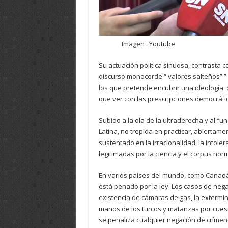
Imagen : Youtube
Su actuación política sinuosa, contrasta 
discurso monocorde “ valores salteños” ” 
los que pretende encubrir una ideología d
que ver con las prescripciones democráti
Subido a la ola de la ultraderecha y al f
Latina, no trepida en practicar, abiertam
sustentado en la irracionalidad, la intole
legitimadas por la ciencia y el corpus nor
En varios países del mundo, como Canadá, 
está penado por la ley. Los casos de nega
existencia de cámaras de gas, la extermin
manos de los turcos y matanzas por cuest
se penaliza cualquier negación de crímen