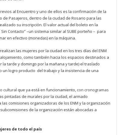
revios al Encuentro y uno de ellos es la confirmación de la
o de Pasajeros, dentro de la ciudad de Rosario para las
lizado su inscripción. El valor actual del boleto en la
a Sin Contacto” –un sistema similar al SUBE porteño – para
nar en efectivo (monedas) en la máquina.
realizan las mujeres por la ciudad en los tres días del ENM
e alojamiento, como también hacia los espacios destinados a
r la tarde y domingo por la mañana y tarde) el traslado
o un logro producto del trabajo y la insistencia de una
to cultural
que ya está en funcionamiento,
con cronogramas
as pintadas de murales por la ciudad, el armado
 las comisiones organizadoras de los ENM y la organización
as subcomisiones de la organización están abocadas a
ujeres de todo el país