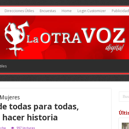
Direcciones Útiles
Encuestas
Home
Login Customizer
Publicidad
iles
 Mujeres
e todas para todas,
Últi
 hacer historia
rcha
997 lecturas