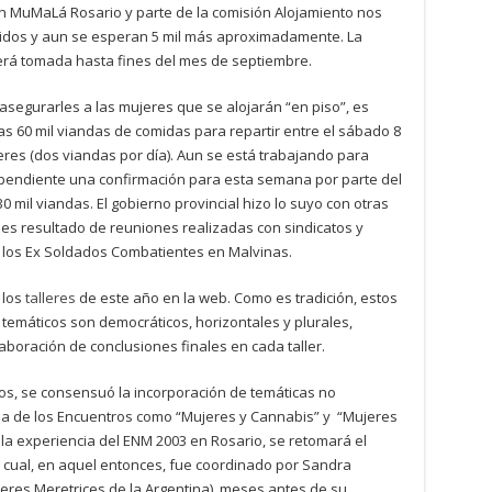
n MuMaLá Rosario y parte de la comisión Alojamiento nos
didos y aun se esperan 5 mil más aproximadamente. La
erá tomada hasta fines del mes de septiembre.
 asegurarles a las mujeres que se alojarán “en piso”, es
nas 60 mil viandas de comidas para repartir entre el sábado 8
eres (dos viandas por día). Aun se está trabajando para
 pendiente una confirmación para esta semana por parte del
0 mil viandas. El gobierno provincial hizo lo suyo con otras
es resultado de reuniones realizadas con sindicatos y
 los Ex Soldados Combatientes en Malvinas.
 los
talleres
de este año en la web. Como es tradición, estos
temáticos son democráticos, horizontales y plurales,
boración de conclusiones finales en cada taller.
os, se consensuó la incorporación de temáticas no
ia de los Encuentros como “Mujeres y Cannabis” y “Mujeres
a experiencia del ENM 2003 en Rosario, se retomará el
l cual, en aquel entonces, fue coordinado por Sandra
eres Meretrices de la Argentina), meses antes de su