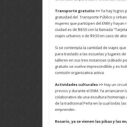
Transporte gratuito >>
Ya hay logros p
gratuidad del Transporte Público y Urban
mujeres que participen del ENM y hayan rea
ciudad es de $8.50 con la llamada “Tarjet
viajes urbanos o de $9.50 en caso de abo
Si se contempla la cantidad de viajes que 
para traslado a las escuelas y lugares d
talleres en sus tres instancias (sábado po
gratuito se vuelve imprescindible y es tod
comisión organizativa activa.
Actividades culturales >>
Hay un
circui
previos
y durante el ENM. Ya arrancaron l
colaborativo de una escultura homenaje a
de la tradicional Peña en la cual todas l
emprender.
Rosario, ya se vienen las pibas y las m