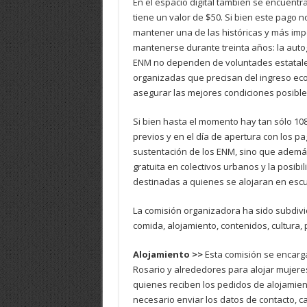
En el espacio digital también se encuentr
tiene un valor de $50. Si bien este pago n
mantener una de las históricas y más impo
mantenerse durante treinta años: la autog
ENM no dependen de voluntades estatales,
organizadas que precisan del ingreso eco
asegurar las mejores condiciones posible
Si bien hasta el momento hay tan sólo 108
previos y en el día de apertura con los pa
sustentación de los ENM, sino que además,
gratuita en colectivos urbanos y la posib
destinadas a quienes se alojaran en escue
La comisión organizadora ha sido subdivi
comida, alojamiento, contenidos, cultura,
Alojamiento >>
Esta comisión se encarg
Rosario y alrededores para alojar mujere
quienes reciben los pedidos de alojamien
necesario enviar los datos de contacto, 