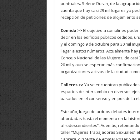
puntuales. Selene Duran, de la agrupació
cuenta que hay casi 29 mil lugares ya pe
recepción de peticiones de alojamiento s
Comida >>
El objetivo a cumplir es poder
decir en los edificios públicos cedidos, u
y el domingo 9 de octubre para 30 mil muj
llegar a estos números. Actualmente hay
Concejo Nacional de las Mujeres, de casi 3
20 mil y aun se esperan más confirmacion
organizaciones activas de la ciudad como
Talleres >>
Ya se encuentran publicados
espacios de intercambio en diversos ejes 
basados en el consenso y en pos de la ela
Este año, luego de arduos debates intern
abordadas hasta el momento en la histor
afrodescendientes”. Además, retomando l
taller “Mujeres Trabajadoras Sexuales” e
Cabrera, dirigente de Ammar Rosario (Muj