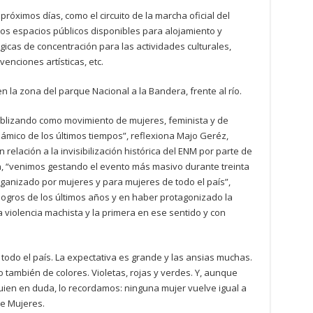
óximos días, como el circuito de la marcha oficial del
 los espacios públicos disponibles para alojamiento y
lgicas de concentración para las actividades culturales,
venciones artísticas, etc.
n la zona del parque Nacional a la Bandera, frente al río.
siblizando como movimiento de mujeres, feminista y de
námico de los últimos tiempos”, reflexiona Majo Geréz,
relación a la invisibilización histórica del ENM por parte de
 “venimos gestando el evento más masivo durante treinta
rganizado por mujeres y para mujeres de todo el país”,
s logros de los últimos años y en haber protagonizado la
a violencia machista y la primera en ese sentido y con
 todo el país. La expectativa es grande y las ansias muchas.
o también de colores. Violetas, rojas y verdes. Y, aunque
guien en duda, lo recordamos: ninguna mujer vuelve igual a
e Mujeres.