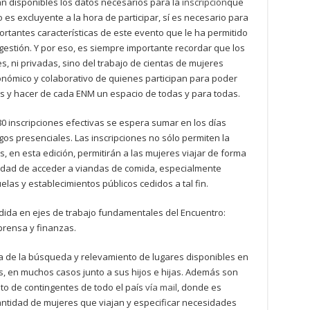
an disponibles los datos necesarios para la
inscripción
que
o es excluyente a la hora de participar, sí es necesario para
rtantes características de este evento que le ha permitido
estión. Y por eso, es siempre importante recordar que los
 ni privadas, sino del trabajo de cientas de mujeres
nómico y colaborativo de quienes participan para poder
s y hacer de cada ENM un espacio de todas y para todas.
0 inscripciones efectivas se espera sumar en los días
gos presenciales. Las inscripciones no sólo permiten la
 en esta edición, permitirán a las mujeres viajar de forma
ilidad de acceder a viandas de comida, especialmente
las y establecimientos públicos cedidos a tal fin.
dida en ejes de trabajo fundamentales del Encuentro:
 prensa y finanzas.
a de la búsqueda y relevamiento de lugares disponibles en
s, en muchos casos junto a sus hijos e hijas. Además son
to de contingentes de todo el país
vía mail
, donde es
cantidad de mujeres que viajan y especificar necesidades