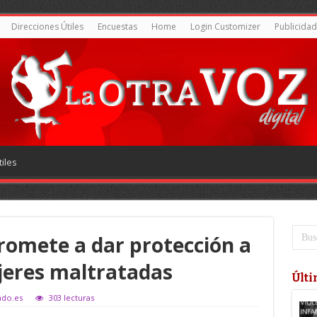
Direcciones Útiles
Encuestas
Home
Login Customizer
Publicidad
iles
omete a dar protección a
ujeres maltratadas
Últi
ndo.es
303 lecturas