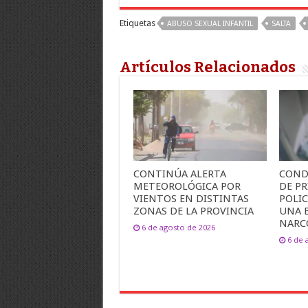
Etiquetas
ABUSO SEXUAL INFANTIL
SALTA
Artículos Relacionados
CONTINÚA ALERTA
COND
METEOROLÓGICA POR
DE PR
VIENTOS EN DISTINTAS
POLI
ZONAS DE LA PROVINCIA
UNA 
NARC
6 de agosto de 2026
6 de 