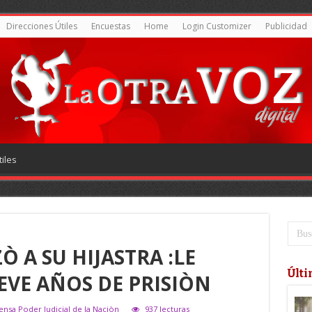
Direcciones Útiles
Encuestas
Home
Login Customizer
Publicidad
iles
 A SU HIJASTRA :LE
Últi
VE AÑOS DE PRISIÒN
ensa Poder Judicial de la Naciòn
937 lecturas