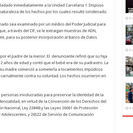
ladado inmediatamente a la Unidad Carcelaria 1. Dispuso
 naturaleza de los hechos por los cuales resultó condenado.
6 
nado sea examinado por un médico del Poder Judicial para
ue, a través del CIF, se le extraigan muestras de ADN,
te, para su posterior incorporación al Banco de Datos
6 
 por el padre de la menor. El denunciante refirió que su hija
2 años de edad y contó que el bebé era de su padrastro. La
 su madre comenzó a someterla a tocamientos impúdicos
ió carnalmente contra su voluntad. Los hechos ocurrieron en
s personas involucradas para preservar la identidad de la
dencialidad, en virtud de la Convención de los Derechos del
ción Nacional, Ley 23849) y las Leyes 26061 de Protección
4 
y Adolescentes, y 26522 de Servicio de Comunicación