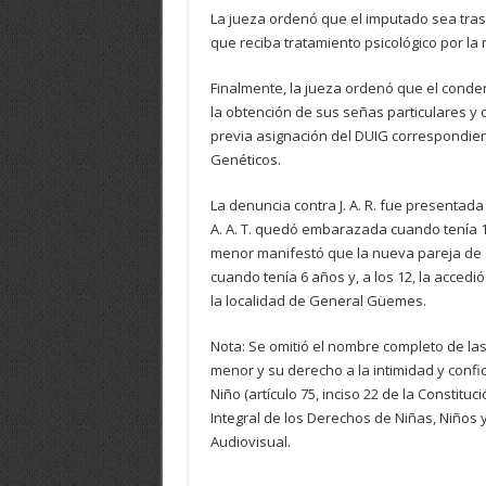
La jueza ordenó que el imputado sea tras
que reciba tratamiento psicológico por la
Finalmente, la jueza ordenó que el conde
la obtención de sus señas particulares y q
previa asignación del DUIG correspondien
Genéticos.
La denuncia contra J. A. R. fue presentada
A. A. T. quedó embarazada cuando tenía 1
menor manifestó que la nueva pareja de
cuando tenía 6 años y, a los 12, la acced
la localidad de General Güemes.
Nota: Se omitió el nombre completo de la
menor y su derecho a la intimidad y confi
Niño (artículo 75, inciso 22 de la Constitu
Integral de los Derechos de Niñas, Niños 
Audiovisual.