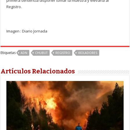
primera sentencia disponer tomar la muestra y elevarla al
Registro.
Imagen : Diario Jornada
Etiquetas
ADN
CHUBUT
REGISTRO
VIOLADORES
Artículos Relacionados