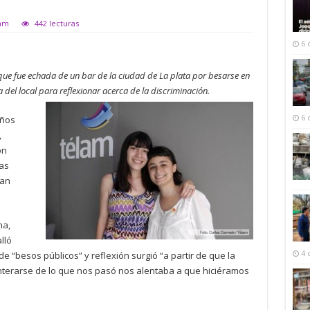
lam
442 lecturas
6 
que fue echada de un bar de la ciudad de La plata por besarse en
del local para reflexionar acerca de la discriminación.
años
6 
,
on
as
ban
na,
lló
de “besos públicos” y reflexión surgió “a partir de que la
4 
nterarse de lo que nos pasó nos alentaba a que hiciéramos