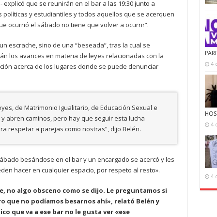
 explicó que se reunirán en el bar a las 19:30 junto a
políticas y estudiantiles y todos aquellos que se acerquen
 ocurrió el sábado no tiene que volver a ocurrir”.
un escrache, sino de una “beseada”, tras la cual se
PAR
rán los avances en materia de leyes relacionadas con la
4 
ación acerca de los lugares donde se puede denunciar
yes, de Matrimonio Igualitario, de Educación Sexual e
HOS
y abren caminos, pero hay que seguir esta lucha
4 
a respetar a parejas como nostras”, dijo Belén.
sábado besándose en el bar y un encargado se acercó y les
den hacer en cualquier espacio, por respeto al resto».
4 
te, no algo obsceno como se dijo. Le preguntamos si
ro que no podíamos besarnos ahí», relató Belén y
co que va a ese bar no le gusta ver «ese