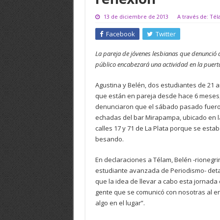
13 de diciembre de 2013
A través de: Té
Facebook
Twitter
La pareja de jóvenes lesbianas que denunció 
público encabezará una actividad en la puerta 
Agustina y Belén, dos estudiantes de 21 
que están en pareja desde hace 6 meses
denunciaron que el sábado pasado fuer
echadas del bar Mirapampa, ubicado en l
calles 17 y 71 de La Plata porque se esta
besando.
En declaraciones a Télam, Belén -rionegri
estudiante avanzada de Periodismo- deta
que la idea de llevar a cabo esta jornada 
gente que se comunicó con nosotras al e
algo en el lugar”.