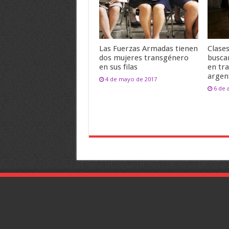
Las Fuerzas Armadas tienen
Clase
dos mujeres transgénero
busca
en sus filas
en tra
argen
4 de mayo de 2017
6 de 