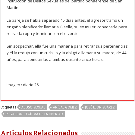
Instrucción de Delitos Sexuales del partido bonaerense de San
Martín.
La pareja se había separado 15 días antes, el agresor tramó un
engaño planificado: llamar a Gisella, su ex mujer, convocarla para
retirar la ropa y terminar con el divorcio.
Sin sospechar, ella fue una mañana para retirar sus pertenencias
y él la redujo con un cuchillo y la obligó a llamar a su madre, de 44
años, para someterlas a ambas durante cinco horas.
Imagen : diario 26
Etiquetas
ABUSO SEXUAL
ANÍBAL GÓMEZ
JOSÉ LEÓN SUÁREZ
PRIVACIÓN ILEGÍTIMA DE LA LIBERTAD
Artículos Relacionados