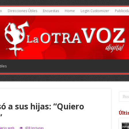
o
Direcciones Útiles
Encuestas
Home
Login Customizer
Publicid
iles
ó a sus hijas: “Quiero
Últi
”
iario web
438 lecturas