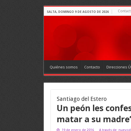
Contact
SALTA, DOMINGO 9 DE AGOSTO DE 2026
Quiénes somos
Contacto
Direcciones Út
Santiago del Estero
Un peón les confes
matar a su madre
19 de enero de 2016
A través de: nuevod