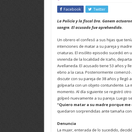
Facebook
Twitter
La Policía y la fiscal Dra. Ganem actuar
sangre. El acusado fue aprehendido.
Un obrero el confesó a sus hijas que tení
intenciones de matar a su pareja y madre
criaturas. El insólito episodio sucedió en 
vivienda de la localidad de Icaño, depar
Avellaneda. El acusado tiene 53 años y ll
ebrio a la casa. Posteriormente comenzó 
discutir con su pareja de 38 años y llegó a
golpearla con un objeto contundente. La 
momento. Al día siguiente se registró otro
golpeó nuevamente a su pareja. Luego se d
“Quiero matar a su madre porque me e
quedaron sorprendidas ante tamaña con
Denuncia
La mujer, enterada de lo sucedido, decidi