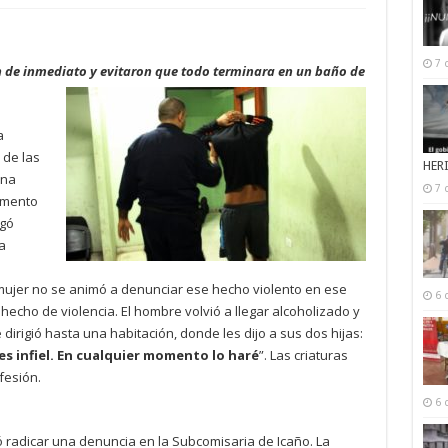
7 
on de inmediato y evitaron que todo terminara en un baño de
a
 de las
HER
una
7 
tamento
egó
a
mujer no se animó a denunciar ese hecho violento en ese
6 
 hecho de violencia. El hombre volvió a llegar alcoholizado y
irigió hasta una habitación, donde les dijo a sus dos hijas:
s infiel. En cualquier momento lo haré
”. Las criaturas
fesión.
6 
ó radicar una denuncia en la Subcomisaria de Icaño. La