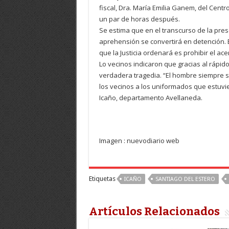
fiscal, Dra. María Emilia Ganem, del Cent
un par de horas después.
Se estima que en el transcurso de la pre
aprehensión se convertirá en detención.
que la Justicia ordenará es prohibir el ac
Lo vecinos indicaron que gracias al rápido 
verdadera tragedia. “El hombre siempre s
los vecinos a los uniformados que estuvie
Icaño, departamento Avellaneda.
Imagen : nuevodiario web
Etiquetas
ICAÑO
SANTIAGO DEL ESTERO
Artículos Relacionados