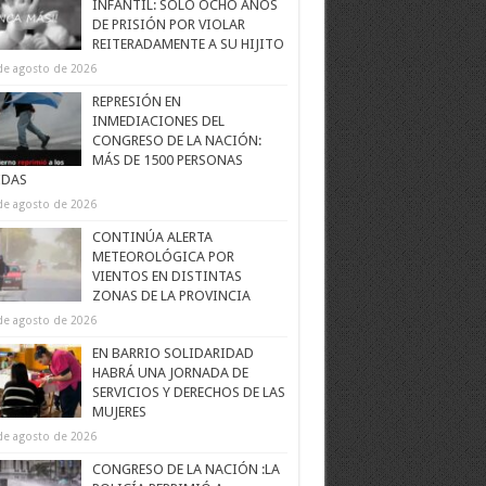
INFANTIL: SOLO OCHO AÑOS
DE PRISIÓN POR VIOLAR
REITERADAMENTE A SU HIJITO
de agosto de 2026
REPRESIÓN EN
INMEDIACIONES DEL
CONGRESO DE LA NACIÓN:
MÁS DE 1500 PERSONAS
IDAS
de agosto de 2026
CONTINÚA ALERTA
METEOROLÓGICA POR
VIENTOS EN DISTINTAS
ZONAS DE LA PROVINCIA
de agosto de 2026
EN BARRIO SOLIDARIDAD
HABRÁ UNA JORNADA DE
SERVICIOS Y DERECHOS DE LAS
MUJERES
de agosto de 2026
CONGRESO DE LA NACIÓN :LA