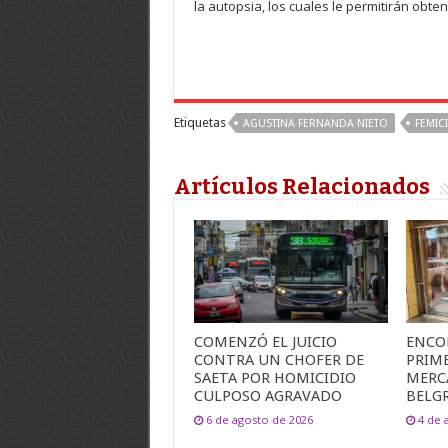
la autopsia, los cuales le permitirán obte
Etiquetas
AGUSTINA FERNANDA NIETO
FEMIC
Artículos Relacionados
COMENZÓ EL JUICIO
ENCO
CONTRA UN CHOFER DE
PRIME
SAETA POR HOMICIDIO
MERC
CULPOSO AGRAVADO
BELG
6 de agosto de 2026
4 de 