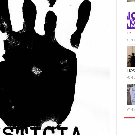
PAR
4 
HOS
4 
4 