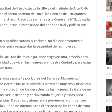
ultad de Psicología de la UBA y del Instituto de Arte IUNA
en el barrio porteño de Once, los Centros de Estudiantes
6 
na marcharon hace dos semanas a la Comisaría Nº 8, ubicada
 denunciar la complicidad del poder policial y político con
i hizo oídos sordos al reclamo, no dio declaraciones al
6 
ción para resguardar la seguridad de las mujeres.
 la Facultad de Psicología, sede Yrigoyen una jornada para
ridad que viven las mujeres en nuestra Ciudad y para exigir
de trata.
DE 
6 
sladora porteña por Libres del Sur en el Movimiento
de cierre a las 18 hs afirmó: ?La trata de mujeres y niñas con
ima violación de los derechos de las mujeres. Se trata de un
sos, secuestrando y esclavizando mujeres y niñas para
ncías. Debemos trabajar en la prevención y brindar con
6 
 la Ciudad de Buenos Aires el accionar de las redes de trata
se logrará con voluntad política, tolerancia cero a las