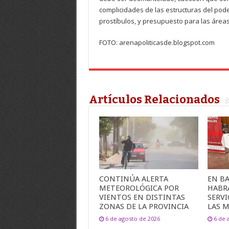
complicidades de las estructuras del pode
prostíbulos, y presupuesto para las áreas
FOTO: arenapoliticasde.blogspot.com
Artículos Relacionados
CONTINÚA ALERTA
EN B
METEOROLÓGICA POR
HABR
VIENTOS EN DISTINTAS
SERVI
ZONAS DE LA PROVINCIA
LAS M
6 de agosto de 2026
6 de 