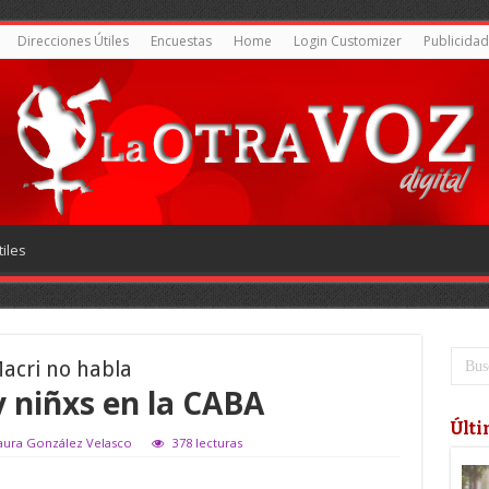
Direcciones Útiles
Encuestas
Home
Login Customizer
Publicidad
iles
acri no habla
y niñxs en la CABA
Últi
Laura González Velasco
378 lecturas