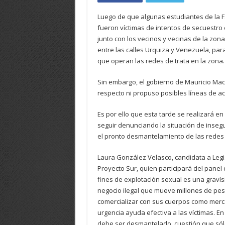
Luego de que algunas estudiantes de la Fac
fueron víctimas de intentos de secuestro 
junto con los vecinos y vecinas de la zo
entre las calles Urquiza y Venezuela, para
que operan las redes de trata en la zona.
Sin embargo, el gobierno de Mauricio Macr
respecto ni propuso posibles líneas de ac
Es por ello que esta tarde se realizará en
seguir denunciando la situación de insegu
el pronto desmantelamiento de las redes 
Laura González Velasco, candidata a Legi
Proyecto Sur, quien participará del panel 
fines de explotación sexual es una gravís
negocio ilegal que mueve millones de pe
comercializar con sus cuerpos como merca
urgencia ayuda efectiva a las víctimas. En
debe ser desmantelado, cuestión que sólo 