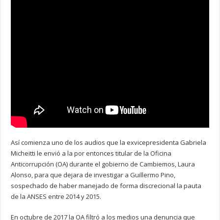
Así comienza uno de los audios que la exvicepresidenta Gabriela
Micheitti le envió a la por entonces titular de la Oficina
Anticorrupción (OA) durante el gobierno de Cambiemos, Laura
Alonso, para que dejara de investigar a Guillermo Pino,
sospechado de haber manejado de forma discrecional la pauta
de la ANSES entre 2014 y 2015.
En octubre de 2017 la OA filtró a los medios una denuncia que