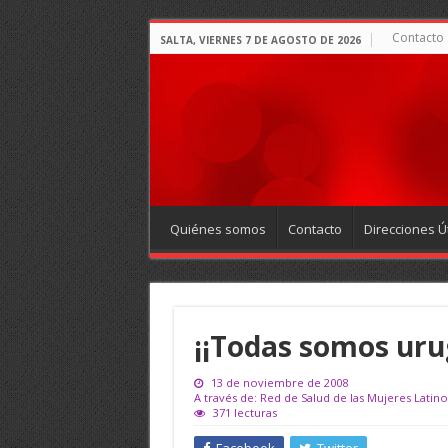
Contacto
SALTA, VIERNES 7 DE AGOSTO DE 2026
Quiénes somos
Contacto
Direcciones Út
¡¡Todas somos uru
13 de noviembre de 2008
A través de: Red de Salud de las Mujeres Latin
371 lecturas