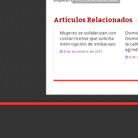
Etiquetas
VOCES LATINOAMERICANAS
Artículos Relacionados
Mujeres se solidarizan con
Domin
costarricense que solicita
Domin
interrupción de embarazo
la cal
agred
8 de diciembre de 2012
8 de 