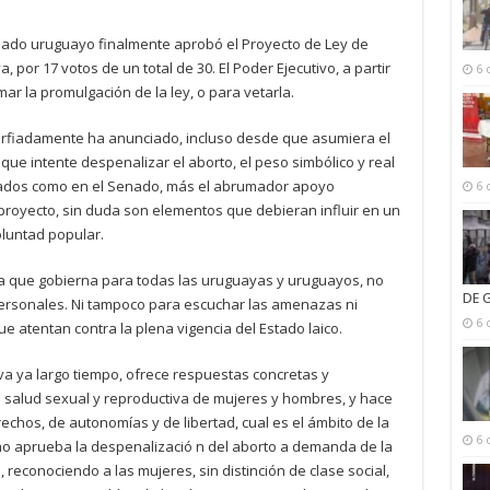
nado uruguayo finalmente aprobó el Proyecto de Ley de
 por 17 votos de un total de 30. El Poder Ejecutivo, a partir
6 
mar la promulgación de la ley, o para vetarla.
rfiadamente ha anunciado, incluso desde que asumiera el
 que intente despenalizar el aborto, el peso simbólico y real
tados como en el Senado, más el abrumador apoyo
6 
royecto, sin duda son elementos que debieran influir en un
luntad popular.
a que gobierna para todas las uruguayas y uruguayos, no
DE 
personales. Ni tampoco para escuchar las amenazas ni
6 
ue atentan contra la plena vigencia del Estado laico.
eva ya largo tiempo, ofrece respuestas concretas y
salud sexual y reproductiva de mujeres y hombres, y hace
erechos, de autonomías y de libertad, cual es el ámbito de la
6 
omo aprueba la despenalizació n del aborto a demanda de la
reconociendo a las mujeres, sin distinción de clase social,