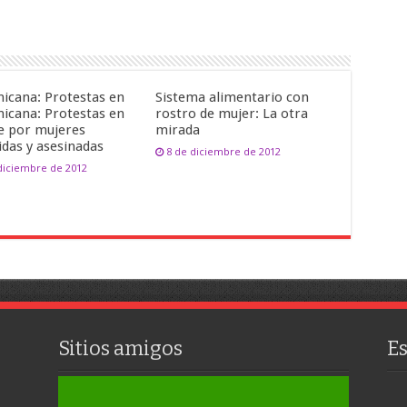
icana: Protestas en
Sistema alimentario con
icana: Protestas en
rostro de mujer: La otra
le por mujeres
mirada
idas y asesinadas
8 de diciembre de 2012
diciembre de 2012
Sitios amigos
E