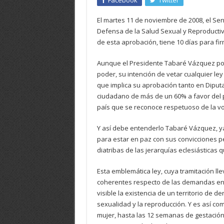
Facebook
Twitter
El martes 11 de noviembre de 2008, el Se
Defensa de la Salud Sexual y Reproductiva,
de esta aprobación, tiene 10 días para fir
Aunque el Presidente Tabaré Vázquez po
poder, su intención de vetar cualquier ley
que implica su aprobación tanto en Dipu
ciudadano de más de un 60% a favor del p
país que se reconoce respetuoso de la vo
Y así debe entenderlo Tabaré Vázquez, y
para estar en paz con sus convicciones 
diatribas de las jerarquías eclesiásticas q
Esta emblemática ley, cuya tramitación ll
coherentes respecto de las demandas en 
visible la existencia de un territorio de d
sexualidad y la reproducción. Y es así c
mujer, hasta las 12 semanas de gestación, 