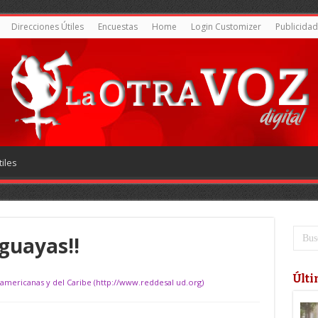
Direcciones Útiles
Encuestas
Home
Login Customizer
Publicidad
iles
guayas!!
Últi
oamericanas y del Caribe (http://www.reddesal ud.org)