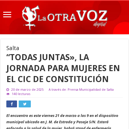
Salta
“TODAS JUNTAS», LA
JORNADA PARA MUJERES EN
EL CIC DE CONSTITUCIÓN
20 de marzo de 2025
A través de: Prensa Municipalidad de Salta
140 lecturas
El encuentro es este viernes 21 de marzo a las 9 en el dispositivo
municipal ubicado en J. M. de Estrada y Pasaje S/N. Estará
enfocado a la salud de la mujer, habrá stand de enfermería,