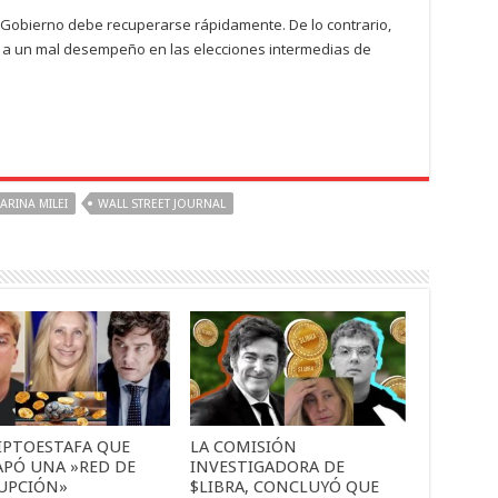
l Gobierno debe recuperarse rápidamente. De lo contrario,
 y a un mal desempeño en las elecciones intermedias de
ARINA MILEI
WALL STREET JOURNAL
RIPTOESTAFA QUE
LA COMISIÓN
APÓ UNA »RED DE
INVESTIGADORA DE
UPCIÓN»
$LIBRA, CONCLUYÓ QUE