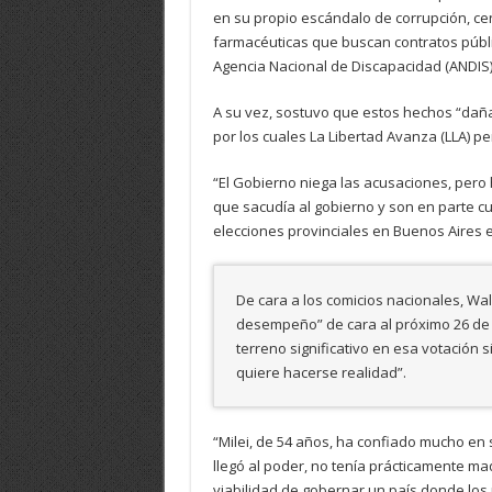
en su propio escándalo de corrupción, 
farmacéuticas que buscan contratos públi
Agencia Nacional de Discapacidad (ANDIS)
A su vez, sostuvo que estos hechos “daña
por los cuales La Libertad Avanza (LLA) pe
“El Gobierno niega las acusaciones, pero 
que sacudía al gobierno y son en parte cu
elecciones provinciales en Buenos Aires 
De cara a los comicios nacionales, Wal
desempeño” de cara al próximo 26 de oc
terreno significativo en esa votación 
quiere hacerse realidad”.
“Milei, de 54 años, ha confiado mucho en
llegó al poder, no tenía prácticamente ma
viabilidad de gobernar un país donde lo