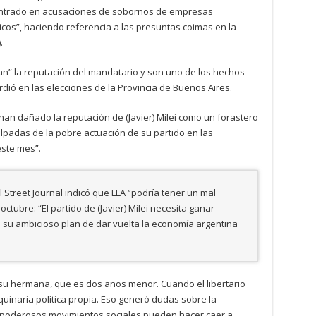
centrado en acusaciones de sobornos de empresas
cos”, haciendo referencia a las presuntas coimas en la
.
n” la reputación del mandatario y son uno de los hechos
rdió en las elecciones de la Provincia de Buenos Aires.
han dañado la reputación de (Javier) Milei como un forastero
lpadas de la pobre actuación de su partido en las
este mes”.
l Street Journal indicó que LLA “podría tener un mal
tubre: “El partido de (Javier) Milei necesita ganar
si su ambicioso plan de dar vuelta la economía argentina
 su hermana, que es dos años menor. Cuando el libertario
quinaria política propia. Eso generó dudas sobre la
s poderosos movimientos sociales pueden hacer caer a