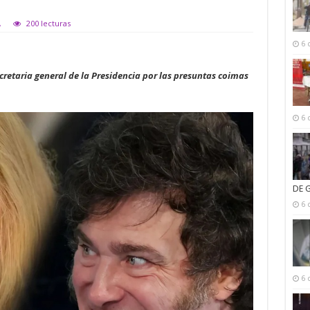
A
200 lecturas
6 
retaria general de la Presidencia por las presuntas coimas
6 
DE 
6 
6 