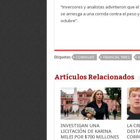
“Inversores y analistas advirtieron que e
se arriesga a una corrida contra el peso
octubre”.
Etiquetas
COIMAGATE
FINANCIAL TIMES
K
Artículos Relacionados
INVESTIGAN UNA
LA C
LICITACIÓN DE KARINA
DEST
MILEI POR $700 MILLONES
CORR