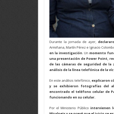
Durante la jornada de ayer,
declarar
Armiñana, Martín Pérez e Ignacio Colomb
en la investigación
. Un
momento fun
una presentación de Power Point, re
de las cámaras de seguridad de la
análisis de la línea telefónica de la ví
En este análisis telefónico,
explicaron c
y se exhibieron fotografías del a
encontrado el teléfono celular de P
funcionando en su celular.
Por el Ministerio Público
intervienen l
Miralpeix y se prevé que el juicio se e