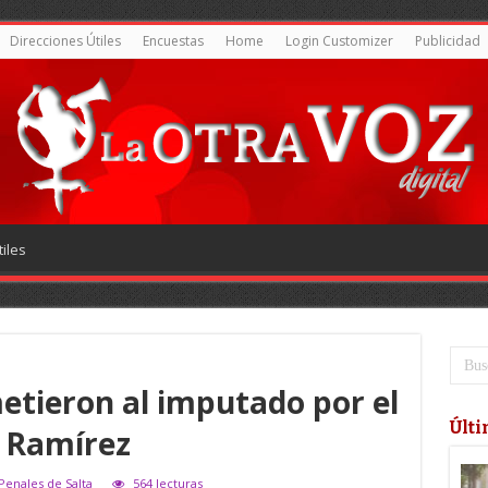
Direcciones Útiles
Encuestas
Home
Login Customizer
Publicidad
iles
tieron al imputado por el
Últi
a Ramírez
 Penales de Salta
564 lecturas